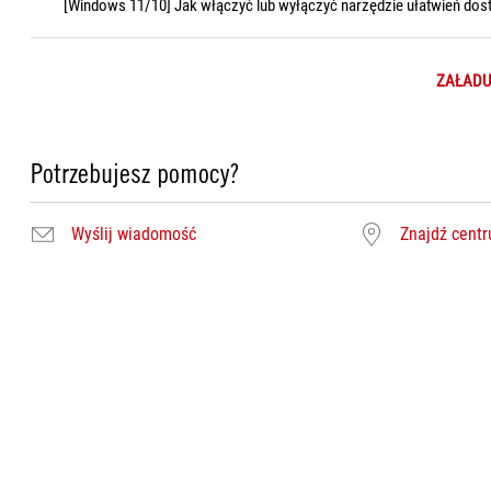
[Windows 11/10] Jak włączyć lub wyłączyć narzędzie ułatwień dost
ZAŁADU
Potrzebujesz pomocy?
Wyślij wiadomość
Znajdź cent