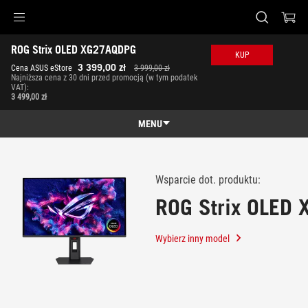
Accessibility links
ROG Strix OLED XG27AQDPG
Skip to content
Accessibility Help
Skip to Menu
ASUS Footer
KUP
-
3 399,00 zł
Cena ASUS eStore
3 999,00 zł
Wsparcie
Najniższa cena z 30 dni przed promocją (w tym podatek
klienta
VAT):
3 499,00 zł
MENU
Funkcje
Funkcje
Specyfikacja
Wsparcie dot. produktu:
ROG Strix OLED
Nagrody
Galeria
Wybierz inny model
Gdzie kupić
Wsparcie klienta