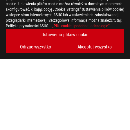
cookie. Ustawienia plików cookie można również w dowolnym momencie
skonfigurować, klikając opcję „Cookie Settings” (Ustawienia plików cookie)
w stopce stron internetowych ASUS lub w ustawieniach zainstalowanej
przeglądarki internetowej. Szczegółowe informacje można znaleźć tutaj:
Polityka prywatności ASUS –
„Pliki cookie i podobne technologie”
.
Ustawienia plików cookie
Odrzuc wszystko
Akceptuj wszystko
Disclaimer
Rzeczywista prędkość transferu USB 3.0, 3.1, 3.2 i / lub Type-
dane urządzenie, atrybutów plików i innych czynników związan
Terminy „HDMI” oraz „ HDMI High-Definition Multimedia Interfa
oraz Logo HDMI stanowią znaki towarowe lub zastrzeżone znaki
Produkty certyfikowane przez kanadyjską Federalną Komisję Ł
Zjednoczonych i w Kanadzie. Zapraszamy do odwiedzenia stron
dostępności produktów.
Wszystkie specyfikacje mogą ulec zmianie bez wcześniejszego
dokładnych ofert. Produkty mogą nie być dostępne na wszystki
Specyfikacja i funkcje różnią się w zależności od modelu, a ws