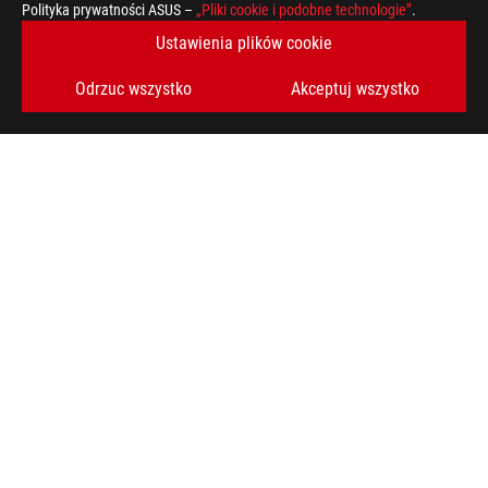
Polityka prywatności ASUS –
„Pliki cookie i podobne technologie”
.
Ustawienia plików cookie
Odrzuc wszystko
Akceptuj wszystko
ASUS
Footer
>
GAMING PŁYTY GŁÓWNE
>
PŁYTY GŁÓWNE FILTER
>
ROG CROSSHAIR VIII IMPACT
AWARD
OBSŁUGIWANE TYPY PŁATNOŚCI
UZYSKAJ NAJNOWSZE OFERTY I WIĘCEJ
ZAREJESTRUJ
SIĘ