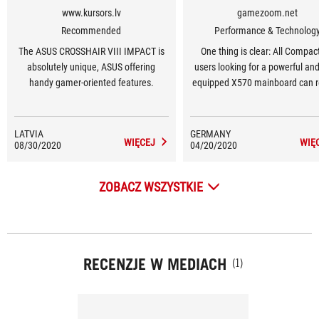
www.kursors.lv
gamezoom.net
Recommended
Performance & Technolog
The ASUS CROSSHAIR VIII IMPACT is
One thing is clear: All Compac
absolutely unique, ASUS offering
users looking for a powerful and
handy gamer-oriented features.
equipped X570 mainboard can r
the ASUS ROG Crosshair VIII Imp
addition to the very good perfo
and lavish equipment, the quali
LATVIA
GERMANY
WIĘCEJ
WIĘ
08/30/2020
04/20/2020
workmanship and overclock
potential are also pleasing. Als
sufficient connection possibiliti
ZOBACZ WSZYSTKIE
the well thought-out layout spe
the compact high-end mainboar
ASUS.
RECENZJE W MEDIACH
(1)