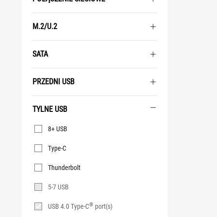
M.2/U.2
SATA
PRZEDNI USB
TYLNE USB
Tylne
8+ USB
USB
Type-C
Thunderbolt
5-7 USB
®
USB 4.0 Type-C
port(s)