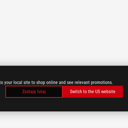
to your local site to shop online and see relevant promotions.
Zostaję tutaj
Switch to the US website