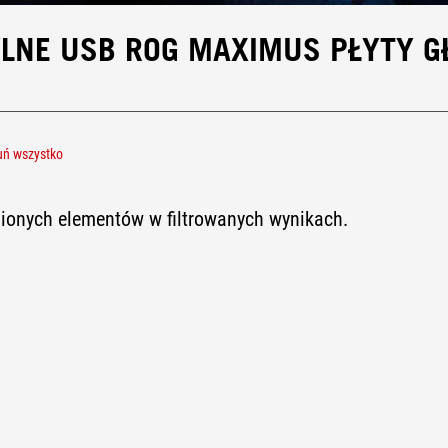
TYLNE USB ROG MAXIMUS PŁYTY 
uń wszystko
 4.0 Type-C® port(s)
zionych elementów w filtrowanych wynikach.