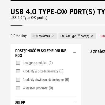
USB 4.0 TYPE-C® PORT(S) 
USB 4.0 Type-C® port(s)
0 Produkty
®
ROG Maximus
USB 4.0 Type-C
port(s)
Us
Remove ROG Maximus
Remove USB
0 znale
DOSTĘPNOŚĆ W SKLEPIE ONLINE
ROG
(0)
Dostępne produktu
(0)
Produkty w przedsprzedaży
(0)
Produkty chwilowo niedostępne
(0)
Wszystkie produkty
SKLEP