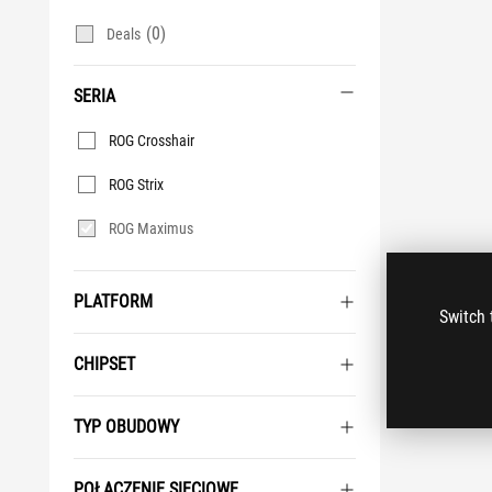
(0)
Deals
SERIA
Seria
ROG Crosshair
ROG Strix
ROG Maximus
PLATFORM
Switch 
CHIPSET
TYP OBUDOWY
POŁĄCZENIE SIECIOWE