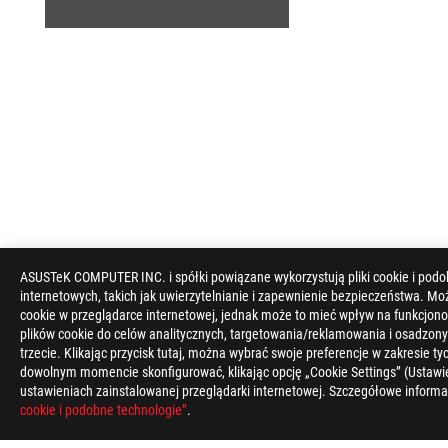
ASUSTeK COMPUTER INC. i spółki powiązane wykorzystują pliki cookie i podo
internetowych, takich jak uwierzytelnianie i zapewnienie bezpieczeństwa. Mo
ASUS
cookie w przeglądarce internetowej, jednak może to mieć wpływ na funkcjono
Footer
plików cookie do celów analitycznych, targetowania/reklamowania i osadzony
trzecie. Klikając przycisk tutaj, można wybrać swoje preferencje w zakresie 
>
GAMING PŁYTY GŁÓWNE
>
PŁYTY GŁÓWNE FILTER
dowolnym momencie skonfigurować, klikając opcję „Cookie Settings” (Ustawie
ustawieniach zainstalowanej przeglądarki internetowej. Szczegółowe informa
OBSŁUGIWANE TYPY PŁATNOŚCI
cookie i podobne technologie”
.