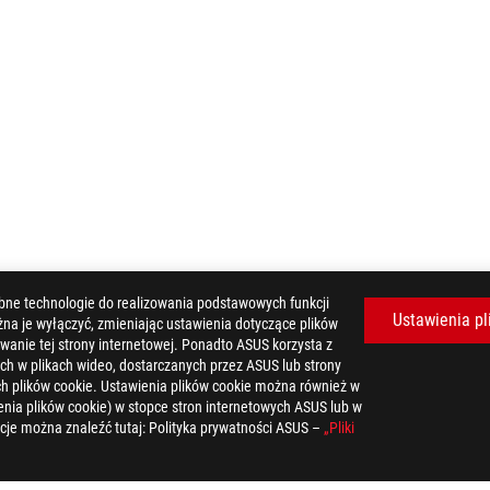
bne technologie do realizowania podstawowych funkcji
Ustawienia pl
żna je wyłączyć, zmieniając ustawienia dotyczące plików
wanie tej strony internetowej. Ponadto ASUS korzysta z
ch w plikach wideo, dostarczanych przez ASUS lub strony
tych plików cookie. Ustawienia plików cookie można również w
>
ROG RAMPAGE VI EXTREME OMEGA
GALLERY
nia plików cookie) w stopce stron internetowych ASUS lub w
cje można znaleźć tutaj: Polityka prywatności ASUS –
„Pliki
UZYS