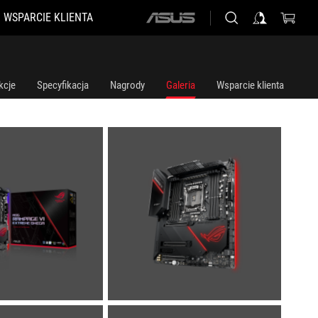
WSPARCIE KLIENTA
ASUS
home
logo
kcje
Specyfikacja
Nagrody
Galeria
Wsparcie klienta