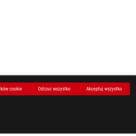
ików cookie
Odrzuc wszystko
Akceptuj wszystko
KAJ NAJNOWSZE OFERTY I WIĘCEJ
ZAREJESTRUJ SIĘ