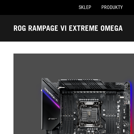
SKLEP
PRODUKTY
Accessibility links
Skip to content
Accessibility Help
Skip to Menu
ASUS Footer
ROG RAMPAGE VI EXTREME OMEGA
-
Galeria