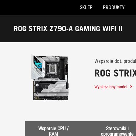
SKLEP
PRODUKTY
Accessibility links
Skip to content
Accessibility Help
Skip to Menu
ASUS Footer
ROG STRIX Z790-A GAMING WIFI II
-
Wsparcie
klienta
Wsparcie dot. produ
ROG STRIX
Wybierz inny model
Wsparcie CPU /
Sterowniki i
RAM
oprogramowanie