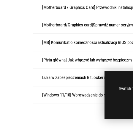
[Motherboard / Graphics Card] Przewodnik instalacji 
[Motherboard/Graphics card]Sprawdź numer seryjn
[MB] Komunikat o konieczności aktualizacji BIOS po
[Płyta główna] Jak włączyć lub wyłączyć bezpieczny
Luka w zabezpieczeniach BitLockera (CVE-2026-455
Switch 
[Windows 11/10] Wprowadzenie do szyfrowania urzą