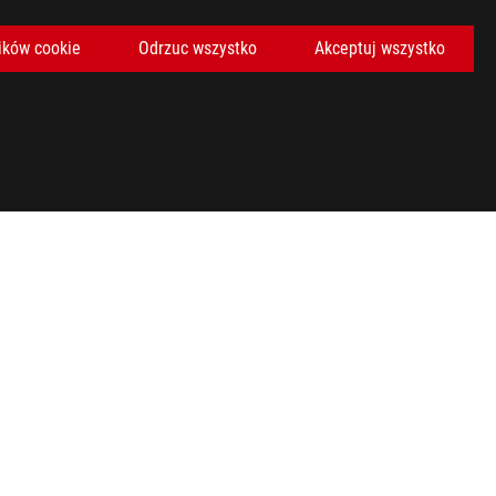
ików cookie
Odrzuc wszystko
Akceptuj wszystko
pecyfikacji.
awdź lokalne regulacje dotyczące gospodarki odpadami
 zastrzeżone znaki towarowe zarejestrowane na terenie Stanów
oraz Logo HDMI stanowią znaki towarowe lub zastrzeżone znaki
h i w Kanadzie. Zapraszamy do odwiedzenia strony ASUS USA i
adnych ofert. Produkty mogą nie być dostępne na wszystkich
pecyfikacji.