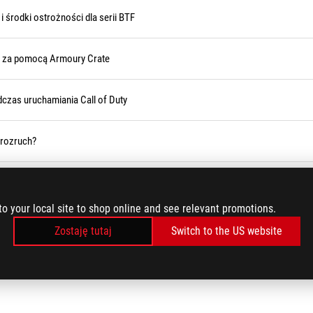
i środki ostrożności dla serii BTF
y za pomocą Armoury Crate
dczas uruchamiania Call of Duty
 rozruch?
85)
to your local site to shop online and see relevant promotions.
dzenia i standardowego szyfrowania BitLocker
Zostaję tutaj
Switch to the US website
ZAŁADUJ WIĘCEJ