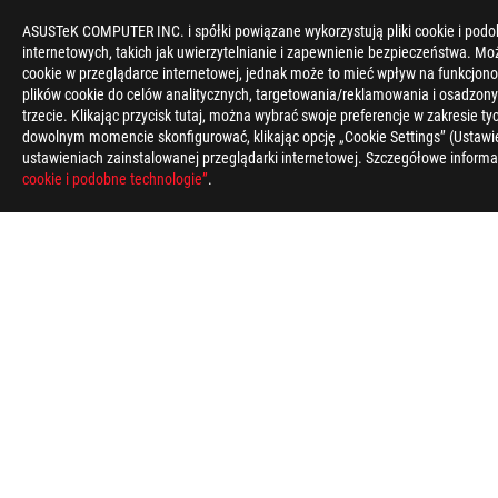
ASUSTeK COMPUTER INC. i spółki powiązane wykorzystują pliki cookie i podo
internetowych, takich jak uwierzytelnianie i zapewnienie bezpieczeństwa. Mo
cookie w przeglądarce internetowej, jednak może to mieć wpływ na funkcjono
plików cookie do celów analitycznych, targetowania/reklamowania i osadzony
trzecie. Klikając przycisk tutaj, można wybrać swoje preferencje w zakresie 
dowolnym momencie skonfigurować, klikając opcję „Cookie Settings” (Ustawie
ustawieniach zainstalowanej przeglądarki internetowej. Szczegółowe informa
Disclaimer
Specyfikacja i funkcje różnią się w zależności od modelu, a ws
cookie i podobne technologie”
.
*Dokładne specyfikacje i funkcje zależne od modelu. Sprawdź na
Produkty (elektronika, urządzenia elektroniczne, baterie) ni
elektronicznymi.
Wykorzystanie symbolu zastrzeżonego znaku towarowego (TM, ®)
Zjednoczonych i/lub w innych państwach/regionach.
Terminy „HDMI” oraz „ HDMI High-Definition Multimedia Interf
towarowe spółki HDMI Licensing Administrator, Inc.
Dostępność oraz funkcje WiFi 6E zależą od uwarunkowań prawny
Produkty certyfikowane przez kanadyjską Federalną Komisję Ł
ASUS Canada, gdzie znajdziesz informacje o lokalnej dostępno
Wszystkie specyfikacje mogą ulec zmianie bez wcześniejszego 
rynkach.
Specyfikacja i funkcje różnią się w zależności od modelu, a ws
Kolory i dołączone oprogramowanie mogą ulec zmianie bez wc
Wymienione nazwy marek i produktów są znakami towarowymi 