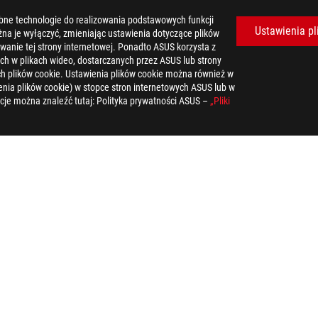
bne technologie do realizowania podstawowych funkcji
Ustawienia pl
żna je wyłączyć, zmieniając ustawienia dotyczące plików
wanie tej strony internetowej. Ponadto ASUS korzysta z
ch w plikach wideo, dostarczanych przez ASUS lub strony
tych plików cookie. Ustawienia plików cookie można również w
nia plików cookie) w stopce stron internetowych ASUS lub w
cje można znaleźć tutaj: Polityka prywatności ASUS –
„Pliki
zelkie ilustracje są poglądowe. Szczegóły można znaleźć na stronach s
 stronie specyfikacji.
e powinny być utylizowane razem z innymi odpadami komunalnymi. Spr
 na stronie oznacza, że teksty, znaki towarowe, logotypy, stanowią
ace ”, charakterystyczny kształt produktów HDMI (HDMI trade dress) 
ch oraz współistnienia z 5 GHz WiFi.
ączności i Przemysłu będą rozpowszechniane w Stanach Zjednoczonyc
ści produktów.
powiadomienia. Prosimy o kontakt z dostawcą w celu uzyskania dokł
zelkie ilustracje są poglądowe. Szczegóły można znaleźć na stronach s
ześniejszego powiadomienia.
poszczególnych firm.