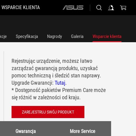
WSPARCIE KLIENTA
ASUS
home
logo
kcje
Specyfikacja
Nagrody
Galeria
Wsparcie klienta
Rejestrując urządzenie, możesz łatwo
zarządzać gwarancją produktu, uzyskać
pomoc techniczną i śledzić stan naprawy.
Upgrade Gwarancji:
Tutaj
.
* Dostępność pakietów Premium Care może
się różnić w zależności od kraju.
ZAREJESTRUJ SWÓJ PRODUKT
Gwarancja
More Service