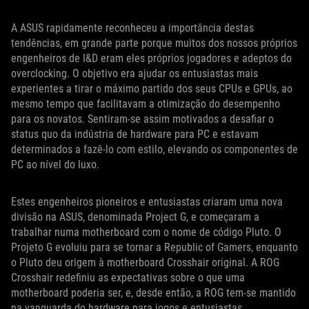
A ASUS rapidamente reconheceu a importância destas
tendências, em grande parte porque muitos dos nossos próprios
engenheiros de I&D eram eles próprios jogadores e adeptos do
overclocking. O objetivo era ajudar os entusiastas mais
experientes a tirar o máximo partido dos seus CPUs e GPUs, ao
mesmo tempo que facilitavam a otimização do desempenho
para os novatos. Sentiram-se assim motivados a desafiar o
status quo da indústria de hardware para PC e estavam
determinados a fazê-lo com estilo, elevando os componentes de
PC ao nível do luxo.
Estes engenheiros pioneiros e entusiastas criaram uma nova
divisão na ASUS, denominada Project G, e começaram a
trabalhar numa motherboard com o nome de código Pluto. O
Projeto G evoluiu para se tornar a Republic of Gamers, enquanto
o Pluto deu origem à motherboard Crosshair original. A ROG
Crosshair redefiniu as expectativas sobre o que uma
motherboard poderia ser, e, desde então, a ROG tem-se mantido
na vanguarda do hardware para jogos e entusiastas.