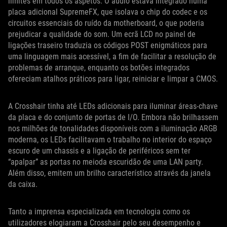
limites em todos os aspetos. O áudio estava integrado numa
placa adicional SupremeFX, que isolava o chip do codec e os
circuitos essenciais do ruído da motherboard, o que poderia
prejudicar a qualidade do som. Um ecrã LCD no painel de
ligações traseiro traduzia os códigos POST enigmáticos para
uma linguagem mais acessível, a fim de facilitar a resolução de
problemas de arranque, enquanto os botões integrados
ofereciam atalhos práticos para ligar, reiniciar e limpar a CMOS.
A Crosshair tinha até LEDs adicionais para iluminar áreas-chave
da placa e do conjunto de portas de I/O. Embora não brilhassem
nos milhões de tonalidades disponíveis com a iluminação ARGB
moderna, os LEDs facilitavam o trabalho no interior do espaço
escuro de um chassis e a ligação de periféricos sem ter
“apalpar” as portas no meioda escuridão de uma LAN party.
Além disso, emitem um brilho característico através da janela
da caixa.
Tanto a imprensa especializada em tecnologia como os
utilizadores elogiaram a Crosshair pelo seu desempenho e