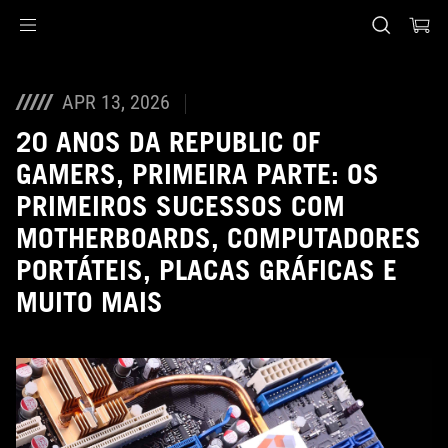
Accessibility links
Skip to content
Accessibility Help
Skip to Menu
Rodapé ASUS
APR 13, 2026
20 ANOS DA REPUBLIC OF
GAMERS, PRIMEIRA PARTE: OS
PRIMEIROS SUCESSOS COM
MOTHERBOARDS, COMPUTADORES
PORTÁTEIS, PLACAS GRÁFICAS E
MUITO MAIS