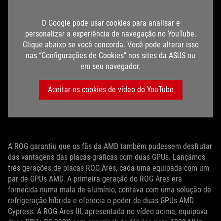
O Google pode usar cookies para analisar e
personalizar a experiência de navegação no YouTube.
Clique abaixo se você concorda. Você pode alterar isso
nas “Configurações de Cookies” nos sites da ASUS ou
em seu navegador.
Aceitar os cookies de vídeo do YouTube
A ROG garantiu que os fãs da AMD também pudessem desfrutar
das vantagens das placas gráficas com duas GPUs. Lançámos
três gerações de placas ROG Ares, cada uma equipada com um
par de GPUs AMD. A primeira geração do ROG Ares era
fornecida numa mala de alumínio, contava com uma solução de
refrigeração híbrida e oferecia o poder de duas GPUs AMD
Cypress. A ROG Ares III, apresentada no vídeo acima, equipava