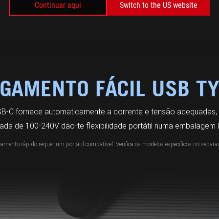
Continuar aqui
Switch to the US website
GAMENTO FÁCIL USB T
SB-C fornece automaticamente a corrente e tensão adequadas,
rada de 100-240V dão-te flexibilidade portátil numa embalagem l
amento rápido requer um portátil compatível. Verifica os modelos específicos no separad