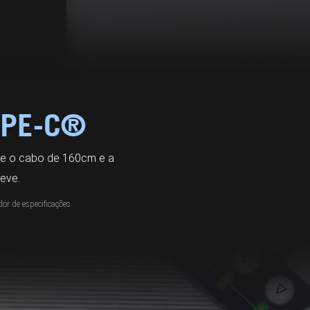
YPE-C®
 e o cabo de 160cm e a
eve.
or de especificações.