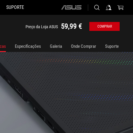
SUPORTE
ASUS
home
logo
59,99 €
Preço da Loja ASUS
COMPRAR
icas
Especificações
Galeria
Onde Comprar
Suporte