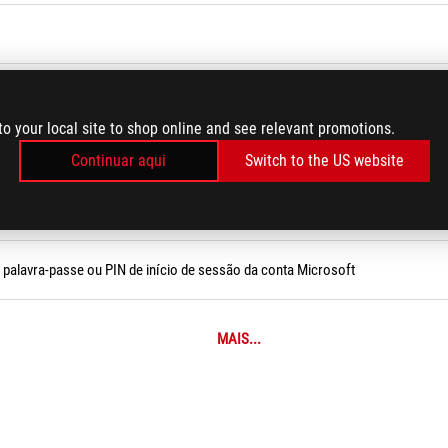
ações do dispositivo relacionadas com a placa-mãe através do Dxdiag?
to your local site to shop online and see relevant promotions.
uncionamento (velocidade) da interface PCIe
Continuar aqui
Switch to the US website
de problemas
 palavra-passe ou PIN de início de sessão da conta Microsoft
MAIS...