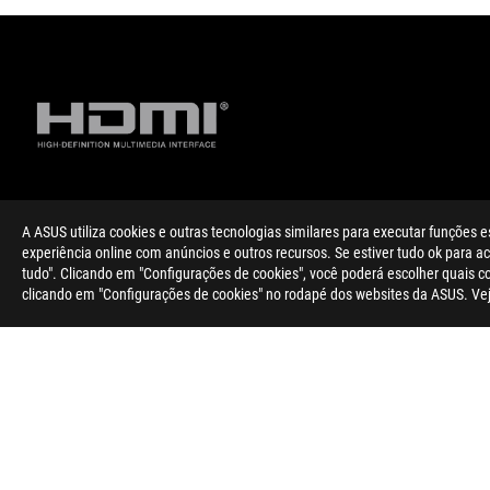
Disclaimer
Os termos HDMI, HDMI High-Definition Multimedia Interface (i
A ASUS utiliza cookies e outras tecnologias similares para executar funções e
registadas da HDMI Licensing Administrator, Inc.
experiência online com anúncios e outros recursos. Se estiver tudo ok para ace
For pricing information, ASUS is only entitled to set a recommen
tudo". Clicando em "Configurações de cookies", você poderá escolher quais 
Price may not include extra fee, including tax、shipping、han
clicando em "Configurações de cookies" no rodapé dos websites da ASUS. Ve
Rodapé
ASUS
>
GAMING PLACAS GRÁFICAS
>
ROG STRIX
>
ROG S