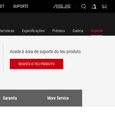
HOT
SUPORTE
ASUS
home
logo
terísticas
Especificações
Prémios
Galeria
Suporte
Acede à área de suporte do teu produto.
REGISTA O TEU PRODUTO
Garantia
More Service