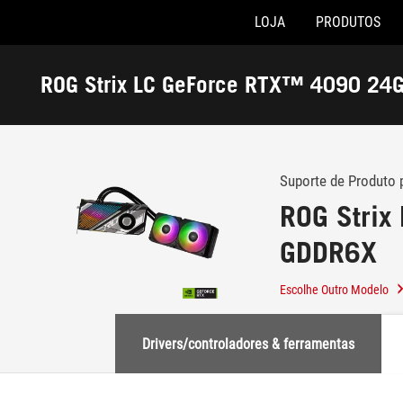
LOJA
PRODUTOS
Accessibility links
Skip to content
Accessibility Help
Skip to Menu
Rodapé ASUS
ROG Strix LC GeForce
-
Suporte
Suporte de Produto 
ROG Stri
GDDR6X
Escolhe Outro Modelo
Drivers/controladores & ferramentas