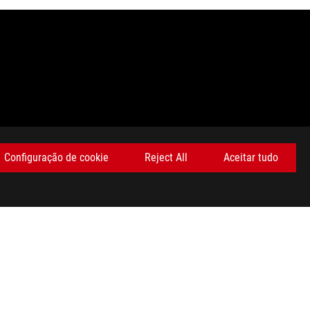
DMI e os Logótipos HDMI são marcas comerciais ou marcas
Configuração de cookie
Reject All
Aceitar tudo
ey wish.