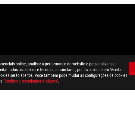
nterface multimédia de alta-definição), a apresentação comercial H
ssenciais online, analisar a performance do website e personalizar sua
itar todos os cookies e tecnologias similares, por favor clique em "Aceitar
dation resale price. All resellers are free to set their own price as th
cookies serão aceitos. Você também pode mudar as configurações de cookies
dling、recycling fee.
ja
"Cookies e tecnologias similares"
.
TRIX LC GEFORCE RTX™ 4090 24GB GDDR6X
SUPPORT