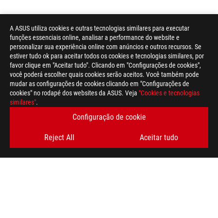
A ASUS utiliza cookies e outras tecnologias similares para executar
funções essenciais online, analisar a performance do website e
personalizar sua experiência online com anúncios e outros recursos. Se
estiver tudo ok para aceitar todos os cookies e tecnologias similares, por
favor clique em "Aceitar tudo". Clicando em "Configurações de cookies",
você poderá escolher quais cookies serão aceitos. Você também pode
mudar as configurações de cookies clicando em "Configurações de
cookies" no rodapé dos websites da ASUS. Veja
"Cookies e tecnologias
Rodapé
similares"
.
ASUS
>
GAMING PORTÁTEIS
>
PORTÁTEIS FILTER
Configuração de cookie
>
ROG ZEPHYRUS DUO 16 (GX650)
GALLERY
Reject All
Aceitar tudo
OBTENHA AS ÚLTIMAS OFERTAS E MUITO MAIS
REGISTA-TE
SOBRE A ROG