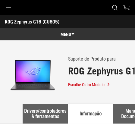
Accessibility links
ROG Zephyrus G16 (GU605) 
Skip to content
Accessibility Help
Skip to Menu
Rodapé ASUS
-
Suporte
MENU
Características
Características
Especificações
Suporte de Produto para
ROG Zephyrus G
Prémios
Galeria
Escolhe Outro Modelo
Onde Comprar
Suporte
Drivers/controladores
Manu
Informação
& ferramentas
Docum