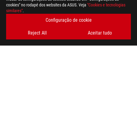
cookies" no rodapé dos websites da ASUS. Veja
"Cookies e tecnologias
similares"
.
Disclaimer
Os termos HDMI, HDMI High-Definition Multimedia Interface (in
Configuração de cookie
HDMI e os Logótipos HDMI são marcas comerciais ou marcas reg
The actual version of HDMI 2.1 should be checked in the specif
Reject All
Aceitar tudo
HDMI 2.0 was revised to HDMI 2.1 TMDS, and HDMI 2.1 was revi
For pricing information, ASUS is only entitled to set a recommen
they wish.
Price may not include extra fee, including tax、shipping、han
Rodapé
ASUS
>
GAMING PORTÁTEIS
>
PORTÁTEIS FILTER
>
ROG ZEPHYRUS G16 (GU605)
SUPPORT
OBTENHA AS ÚLTIMAS OFERTAS E MUITO MAIS
REGISTA-TE