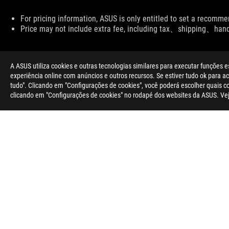
Disclaimer
For pricing information, ASUS is only entitled to set a recommen
Price may not include extra fee, including tax、shipping、han
A ASUS utiliza cookies e outras tecnologias similares para executar funções e
experiência online com anúncios e outros recursos. Se estiver tudo ok para ace
tudo". Clicando em "Configurações de cookies", você poderá escolher quais 
clicando em "Configurações de cookies" no rodapé dos websites da ASUS. Ve
Rodapé
ASUS
>
GAMING RATOS E TAPETES GAMING
>
AMBIDEXTRO
SOBRE A ROG
NEWSROOM