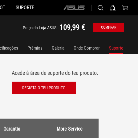
HOT
SUPORTE
ASUS
home
logo
109,99 €
Preço da Loja ASUS
COMPRAR
cificações
Prémios
Galeria
Onde Comprar
Suporte
Acede à área de suporte do teu produto.
REGISTA O TEU PRODUTO
Garantia
More Service