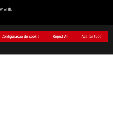
ey wish.
Configuração de cookie
Reject All
Aceitar tudo
OBTENHA AS ÚLTIMAS OFERTAS E MUITO MAIS
REGISTA-TE
twitter
youtube
instagram