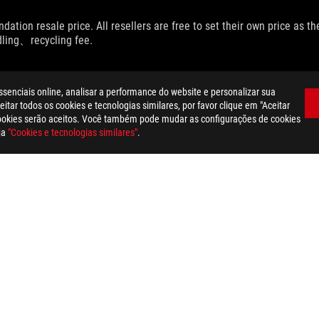
dation resale price. All resellers are free to set their own price as th
dling、recycling fee.
ssenciais online, analisar a performance do website e personalizar sua
itar todos os cookies e tecnologias similares, por favor clique em "Aceitar
cookies serão aceitos. Você também pode mudar as configurações de cookies
ja
"Cookies e tecnologias similares"
.
US
>
ROG HARPE ACE AIM LAB EDITION
SUPPORT