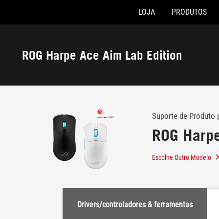
LOJA
PRODUTOS
Accessibility links
Skip to content
Accessibility Help
Skip to Menu
Rodapé ASUS
ROG Harpe Ace Aim Lab Edition
-
Suporte
Suporte de Produto 
ROG Harpe
Escolhe Outro Modelo
Drivers/controladores & ferramentas