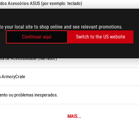
 dos Acessórios ASUS (por exemplo: teclado)
to your local site to shop online and see relevant promotions.
Continuar aqui
Switch to the US website
ta de Acessibilidade (Narrador)
m ArmoryCrate
ento ou problemas inesperados.
MAIS...