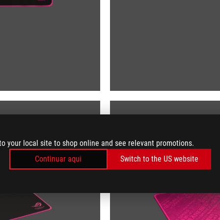
to your local site to shop online and see relevant promotions.
Continuar aqui
Switch to the US website