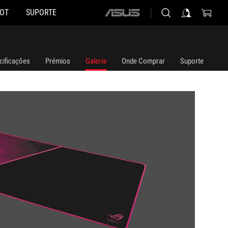
HOT
SUPORTE
ASUS
home
logo
cificações
Prémios
Galeria
Onde Comprar
Suporte