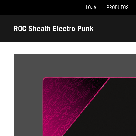
LOJA
PRODUTOS
Accessibility links
Skip to content
Accessibility Help
Skip to Menu
Rodapé ASUS
ROG Sheath Electro Punk
-
Galeria