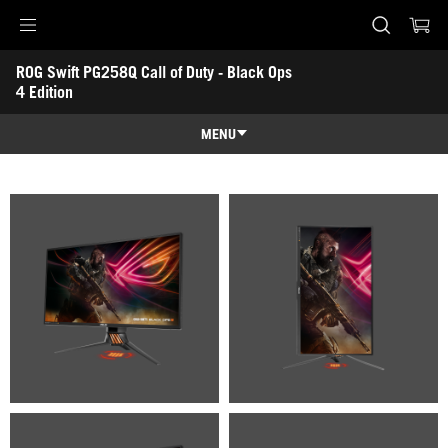
Accessibility links
ROG Swift PG258Q Call of Duty - Black Ops 
Skip to content
Accessibility Help
Skip to Menu
Rodapé ASUS
4 Edition
-
Galeria
MENU
Características
Características
Especificações
Galeria