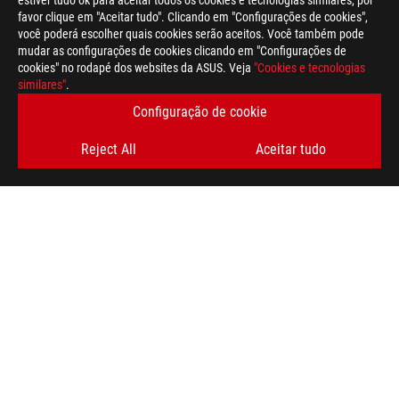
estiver tudo ok para aceitar todos os cookies e tecnologias similares, por
favor clique em "Aceitar tudo". Clicando em "Configurações de cookies",
você poderá escolher quais cookies serão aceitos. Você também pode
mudar as configurações de cookies clicando em "Configurações de
cookies" no rodapé dos websites da ASUS. Veja
"Cookies e tecnologias
similares"
.
Rodapé
ASUS
>
GAMING MONITORES
>
MONITORES FILTER
Configuração de cookie
>
ROG SWIFT PG258Q CALL OF DUTY - BLACK OPS 4 EDITION
Reject All
Aceitar tudo
GALLERY
OBTENHA AS ÚLTIMAS OFERTAS E MUITO MAIS
REGISTA-TE
SOBRE A ROG
NEWSROOM