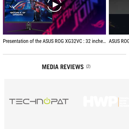
play
Presentation of the ASUS ROG XG32VC : 32 inches, QHD 170Hz FreeSync at 500 euros.
ASUS ROG
MEDIA REVIEWS
(2)