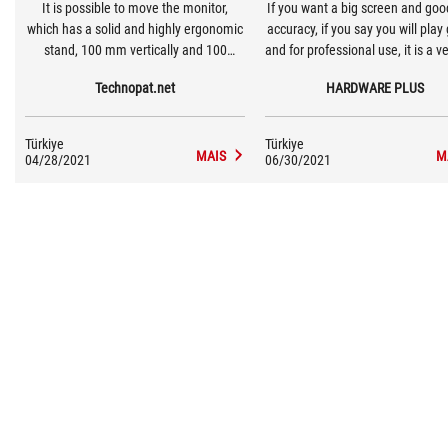
It is possible to move the monitor,
If you want a big screen and goo
which has a solid and highly ergonomic
accuracy, if you say you will pla
stand, 100 mm vertically and 100
and for professional use, it is a v
degrees in total at the point where it is
model for those who plan to swi
Technopat.net
HARDWARE PLUS
positioned. The monitor, which sits
2K monitors and 144 Hz and a
firmly on the table on this simple design
monitors within your budge
stand, does not vibrate or wobble.
Türkiye
Türkiye
MAIS
M
04/28/2021
06/30/2021