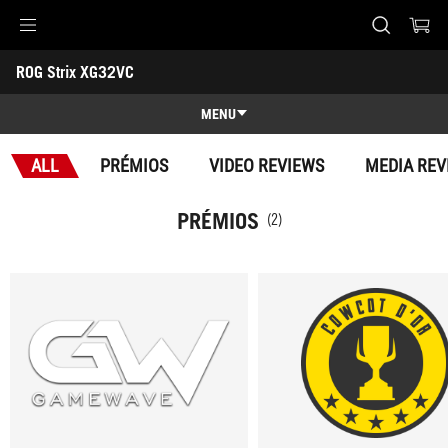
Accessibility links
ROG Strix XG32VC
Skip to content
Accessibility Help
Skip to Menu
Rodapé ASUS
-
Prémios
MENU
Características
ALL
PRÉMIOS
VIDEO REVIEWS
MEDIA REV
Características
Especificações
PRÉMIOS
(2)
Prémios
Galeria
Onde Comprar
Suporte