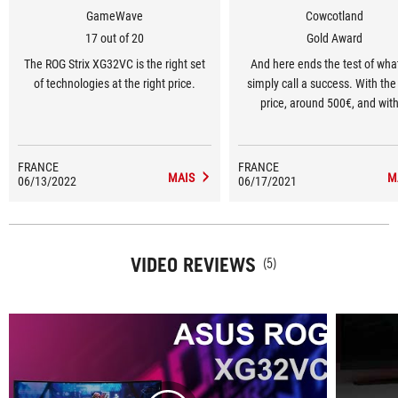
GameWave
Cowcotland
17 out of 20
Gold Award
The ROG Strix XG32VC is the right set
And here ends the test of wha
of technologies at the right price.
simply call a success. With the 
price, around 500€, and wit
veeeeeery long list of positi
FRANCE
FRANCE
MAIS
M
06/13/2022
06/17/2021
VIDEO REVIEWS
(5)