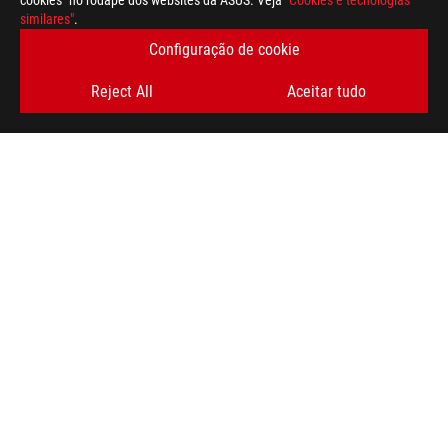
cookies" no rodapé dos websites da ASUS. Veja
"Cookies e tecnologias
similares"
.
Disclaimer
Os termos HDMI, HDMI High-Definition Multimedia Interface (in
Configuração de cookie
HDMI e os Logótipos HDMI são marcas comerciais ou marcas reg
For pricing information, ASUS is only entitled to set a recommen
Reject All
Aceitar tudo
they wish.
Price may not include extra fee, including tax、shipping、han
Rodapé
ASUS
>
GAMING MONITORES
>
MONITORES FILTER
>
ROG SWIFT PG32UQXR
SUPPORT
OBTENHA AS ÚLTIMAS OFERTAS E MUITO MAIS
REGISTA-TE
SOBRE A ROG