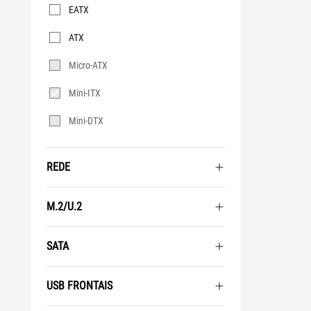
Formato
EATX
ATX
Micro-ATX
Mini-ITX
Mini-DTX
REDE
M.2/U.2
SATA
USB FRONTAIS