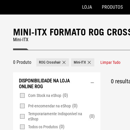
LOJA
PRODUTOS
Accessibility links
Skip to content
Accessibility Help
Skip to Menu
Rodapé ASUS
MINI-ITX FORMATO ROG CRO
Mini-ITX
0 Produto
ROG Crosshair
Mini-ITX
Limpar Tudo
Remove ROG Crosshair
Remove Mini-ITX
0 resul
DISPONIBILIDADE NA LOJA
ONLINE ROG
(0)
Com Stock na eShop
(0)
Pré-encomendar na eShop
Temporariamente Indisponível na
(0)
eShop
(0)
Todos os Produtos