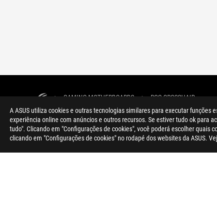
>
GAMING MOTHERBOARDS
>
ROG CROSSHAIR
A ASUS utiliza cookies e outras tecnologias similares para executar funções e
experiência online com anúncios e outros recursos. Se estiver tudo ok para ace
tudo". Clicando em "Configurações de cookies", você poderá escolher quais 
clicando em "Configurações de cookies" no rodapé dos websites da ASUS. Ve
SOBRE A ROG
NEWSROOM
Portugal/Português