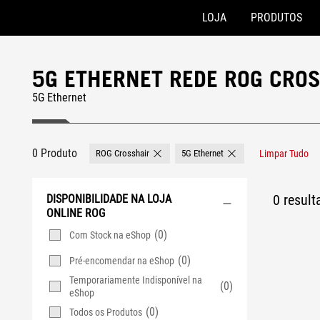
LOJA
PRODUTOS
Accessibility links
Skip to content
Accessibility Help
Skip to Menu
Rodapé ASUS
5G ETHERNET REDE ROG CRO
5G Ethernet
0 Produto
ROG Crosshair
5G Ethernet
Limpar Tudo
Remove ROG Crosshair
Remove 5G Ethernet
0 resul
DISPONIBILIDADE NA LOJA
ONLINE ROG
(0)
Com Stock na eShop
(0)
Pré-encomendar na eShop
Temporariamente Indisponível na
(0)
eShop
(0)
Todos os Produtos