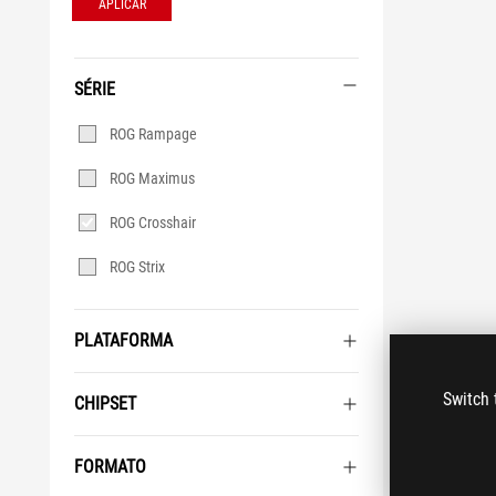
APLICAR
SÉRIE
Série
ROG Rampage
ROG Maximus
ROG Crosshair
ROG Strix
PLATAFORMA
Switch 
CHIPSET
FORMATO