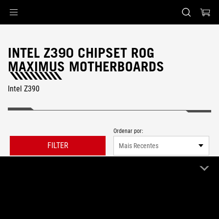
Accessibility links
Skip to content
Accessibility Help
Skip to Menu
Rodapé ASUS
INTEL Z390 CHIPSET ROG
MAXIMUS MOTHERBOARDS
Intel Z390
Ordenar por:
FILTER
Mais Recentes
0 Produto
Limpar Tudo
ROG Maximus
Intel Z390
Remove ROG Maximus
Remove Intel Z390