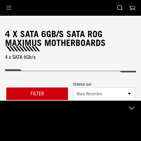
Accessibility links
Skip to content
Accessibility Help
Skip to Menu
Rodapé ASUS
4 X SATA 6GB/S SATA ROG
MAXIMUS MOTHERBOARDS
4 x SATA 6Gb/s
Ordenar por:
FILTER
Mais Recentes
0 Produto
Limpar Tudo
ROG Maximus
4 x SATA 6Gb/s
Remove ROG Maximus
Remove 4 x SATA 6Gb/s