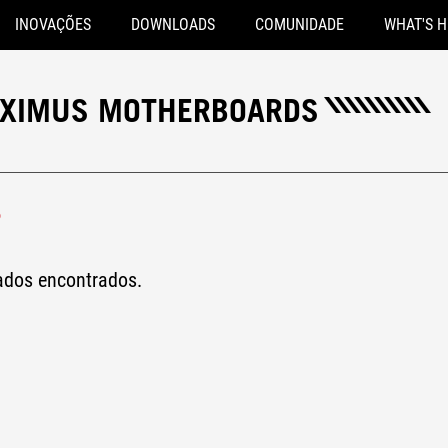
INOVAÇÕES
DOWNLOADS
COMUNIDADE
WHAT'S 
MAXIMUS MOTHERBOARDS
o
b/s
tados encontrados.