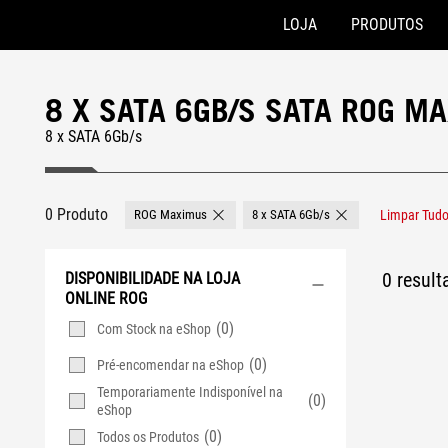
LOJA
PRODUTOS
Accessibility links
Skip to content
Accessibility Help
Skip to Menu
Rodapé ASUS
8 X SATA 6GB/S SATA ROG 
8 x SATA 6Gb/s
0 Produto
ROG Maximus
8 x SATA 6Gb/s
Limpar Tud
Remove ROG Maximus
Remove 8 x SATA 6G
0 resul
DISPONIBILIDADE NA LOJA
ONLINE ROG
(0)
Com Stock na eShop
(0)
Pré-encomendar na eShop
Temporariamente Indisponível na
(0)
eShop
(0)
Todos os Produtos