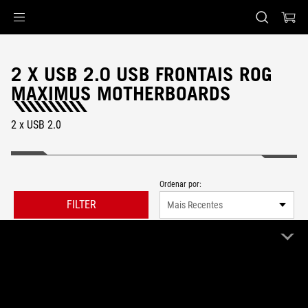
Accessibility links
Skip to content
Accessibility Help
Skip to Menu
Rodapé ASUS
2 X USB 2.0 USB FRONTAIS ROG
MAXIMUS MOTHERBOARDS
2 x USB 2.0
Ordenar por:
FILTER
Mais Recentes
0 Produto
Limpar Tudo
ROG Maximus
2 x USB 2.0
Remove ROG Maximus
Remove 2 x USB 2.0