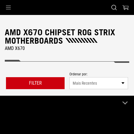
Accessibility links
Skip to content
Accessibility Help
Skip to Menu
Rodapé ASUS
AMD X670 CHIPSET ROG STRIX
MOTHERBOARDS
AMD X670
Ordenar por:
FILTER
Mais Recentes
1 Produto
Limpar Tudo
ROG Strix
AMD X670
Remove ROG Strix
Remove AMD X670