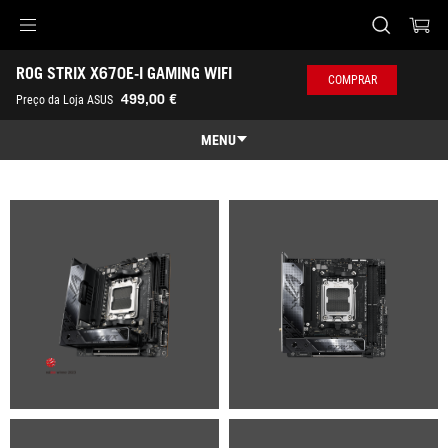
Accessibility links
ROG STRIX X670E-I GAMING WIFI
Skip to content
Accessibility Help
Skip to Menu
Rodapé ASUS
COMPRAR
-
499,00 €
Preço da Loja ASUS
Galeria
MENU
Características
Características
Especificações
Prémios
Galeria
Onde Comprar
Suporte