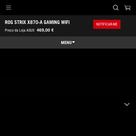
Accessibility links
ROG STRIX X870-A GAMING WIFI
Skip to content
Accessibility Help
Skip to Menu
Rodapé ASUS
NOTIFICAR-ME
469,00 €
Preço da Loja ASUS
MENU
Características
Características
Especificações
Prémios
Galeria
Onde Comprar
Suporte