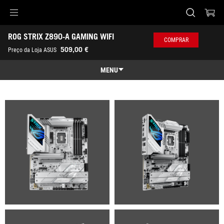
Accessibility links
ROG STRIX Z890-A GAMING WIFI
Skip to content
Accessibility Help
Skip to Menu
Rodapé ASUS
COMPRAR
-
509,00 €
Preço da Loja ASUS
Galeria
MENU
Características
Características
Especificações
Prémios
Galeria
Onde Comprar
Suporte