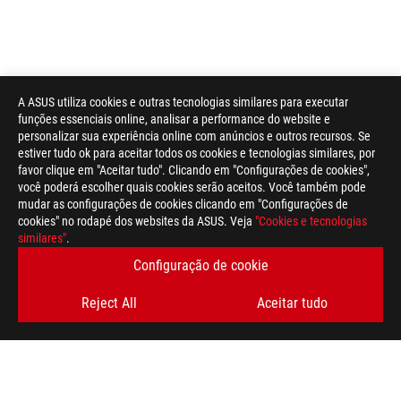
A ASUS utiliza cookies e outras tecnologias similares para executar
funções essenciais online, analisar a performance do website e
personalizar sua experiência online com anúncios e outros recursos. Se
estiver tudo ok para aceitar todos os cookies e tecnologias similares, por
favor clique em "Aceitar tudo". Clicando em "Configurações de cookies",
você poderá escolher quais cookies serão aceitos. Você também pode
mudar as configurações de cookies clicando em "Configurações de
cookies" no rodapé dos websites da ASUS. Veja
"Cookies e tecnologias
similares"
.
Rodapé
ASUS
Configuração de cookie
>
GAMING MOTHERBOARDS
>
MOTHERBOARDS FILTER
Reject All
Aceitar tudo
>
ROG STRIX Z890-A GAMING WIFI
GALLERY
OBTENHA AS ÚLTIMAS OFERTAS E MUITO MAIS