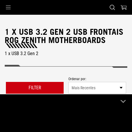
Accessibility links
Skip to content
Accessibility Help
Skip to Menu
Rodapé ASUS
1 X USB 3.2 GEN 2 USB FRONTAIS
ROG ZENITH MOTHERBOARDS
1 x USB 3.2 Gen 2
Ordenar por:
FILTER
Mais Recentes
0 Produto
Limpar Tudo
ROG Zenith
1 x USB 3.2 Gen 2
Remove ROG Zenith
Remove 1 x USB 3.2 Gen 2