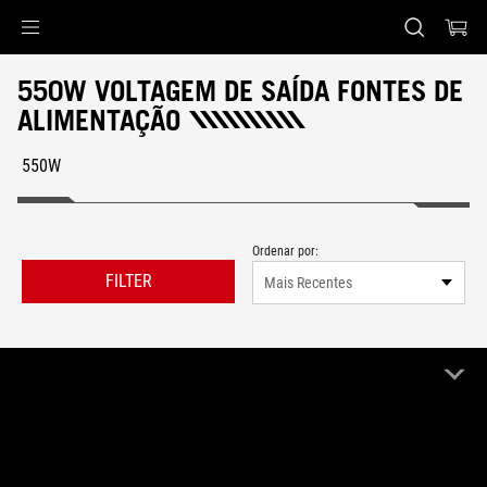
Accessibility links
Skip to content
Accessibility Help
Skip to Menu
Rodapé ASUS
550W VOLTAGEM DE SAÍDA FONTES DE
ALIMENTAÇÃO
550W
Ordenar por:
FILTER
Mais Recentes
1 Produto
Limpar Tudo
550W
Remove 550W