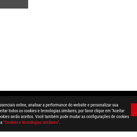
ssenciais online, analisar a performance do website e personalizar sua
OTEÇÕES
>
ROG PHONE 6 DEVILCASE GUARDIAN LITE PLUS
GALLERY
itar todos os cookies e tecnologias similares, por favor clique em "Aceitar
cookies serão aceitos. Você também pode mudar as configurações de cookies
ja
"Cookies e tecnologias similares"
.