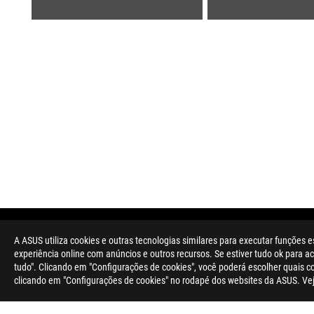
Rodapé
ASUS
A ASUS utiliza cookies e outras tecnologias similares para executar funções e
>
GAMING PROTECTION AND GADGETS
>
CAPAS E PR
experiência online com anúncios e outros recursos. Se estiver tudo ok para ace
tudo". Clicando em "Configurações de cookies", você poderá escolher quais 
clicando em "Configurações de cookies" no rodapé dos websites da ASUS. Ve