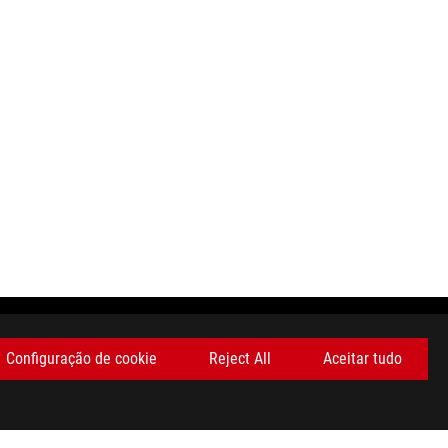
Configuração de cookie
Reject All
Aceitar tudo
OBTENHA AS ÚLTIMAS OFERTAS E MUITO MAIS
REGISTA-TE