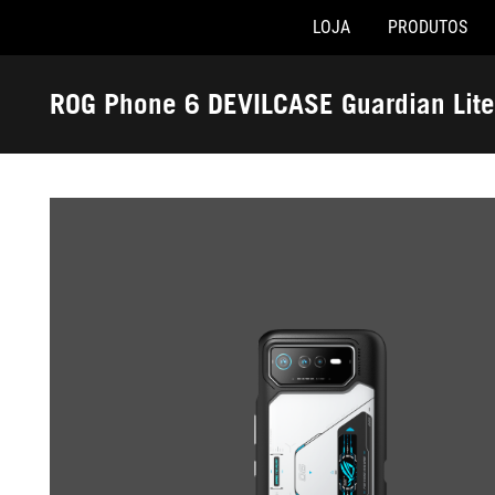
LOJA
PRODUTOS
Accessibility links
Skip to content
Accessibility Help
Skip to Menu
Rodapé ASUS
ROG Phone 6 DEVILCASE Guardian Lite
-
Galeria