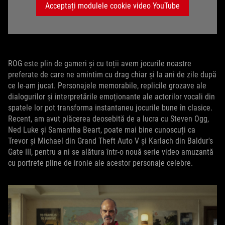
Acceptați modulele cookie video YouTube
ROG este plin de gameri și cu toții avem jocurile noastre
preferate de care ne amintim cu drag chiar și la ani de zile după
ce le-am jucat. Personajele memorabile, replicile grozave ale
dialogurilor și interpretările emoționante ale actorilor vocali din
spatele lor pot transforma instantaneu jocurile bune în clasice.
Recent, am avut plăcerea deosebită de a lucra cu Steven Ogg,
Ned Luke și Samantha Beart, poate mai bine cunoscuți ca
Trevor și Michael din Grand Theft Auto V și Karlach din Baldur's
Gate III, pentru a ni se alătura într-o nouă serie video amuzantă
cu portrete pline de ironie ale acestor personaje celebre.