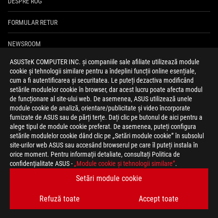
DESPRE ROG
FORMULAR RETUR
NEWSROOM
ASUSTeK COMPUTER INC. și companiile sale afiliate utilizează module
ASUS PREMIUM CARE
cookie și tehnologii similare pentru a îndeplini funcții online esențiale,
cum a fi autentificarea și securitatea. Le puteți dezactiva modificând
ANPC
setările modulelor cookie în browser, dar acest lucru poate afecta modul
de funcționare al site-ului web. De asemenea, ASUS utilizează unele
module cookie de analiză, orientare/publicitate și video încorporate
facebook
youtube
instagram
furnizate de ASUS sau de părți terțe. Dați clic pe butonul de aici pentru a
alege tipul de module cookie preferat. De asemenea, puteți configura
setările modulelor cookie dând clic pe „Setări module cookie” în subsolul
site-urilor web ASUS sau accesând browserul pe care îl puteți instala în
orice moment. Pentru informaţii detaliate, consultați Politica de
Romania/România
confidenţialitate ASUS -
„Module cookie şi tehnologii similare”
.
POLITICA DE CONFIDENȚIALITATE
CONDIȚII DE UTILIZARE
Setări module cookie
COOKIE SETTINGS
Refuză toate
Accept toate
©ASUSTEK COMPUTER INC. TOATE DREPTURILE REZERVATE.