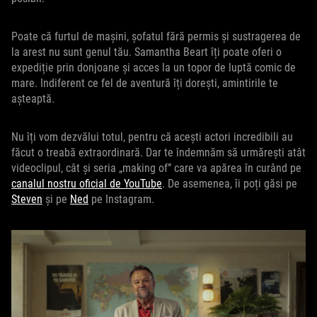
Poate că furtul de mașini, șofatul fără permis și sustragerea de
la arest nu sunt genul tău. Samantha Beart îți poate oferi o
expediție prin donjoane și acces la un topor de luptă comic de
mare. Indiferent ce fel de aventură îți dorești, amintirile te
așteaptă.
Nu îți vom dezvălui totul, pentru că acești actori incredibili au
făcut o treabă extraordinară. Dar te îndemnăm să urmărești atât
videoclipul, cât și seria „making of” care va apărea în curând pe
canalul nostru oficial de YouTube
. De asemenea, îi poți găsi pe
Steven
și pe
Ned
pe Instagram.