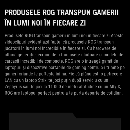
PRODUSELE ROG TRANSPUN GAMERII
ÎN LUMI NOI ÎN FIECARE ZI
Produsele ROG transpun gamerii în lumi noi în fiecare zi Aceste
videoclipuri evidențiază faptul că produsele ROG transpun
jucătorii în lumi noi incredibile în fiecare zi. Cu hardware de
ultimă generație, ecrane de o frumusețe uluitoare și modele de
carcasă incredibil de compacte, ROG are o întreagă gamă de
laptopuri și dispozitive portabile de gaming pentru a-i trimite pe
gameri oriunde le poftește inima. Fie că plănuiești o petrecere
LAN cu un laptop Strix, te joci puțin după serviciu cu un
Zephyrus sau te joci la 11.000 de metri altitudine cu un Ally X,
ROG are laptopul perfect pentru a te purta departe de cotidian.