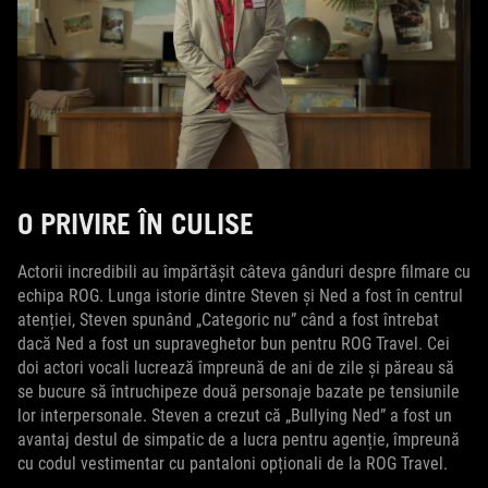
O PRIVIRE ÎN CULISE
Actorii incredibili au împărtășit câteva gânduri despre filmare cu
echipa ROG. Lunga istorie dintre Steven și Ned a fost în centrul
atenției, Steven spunând „Categoric nu” când a fost întrebat
dacă Ned a fost un supraveghetor bun pentru ROG Travel. Cei
doi actori vocali lucrează împreună de ani de zile și păreau să
se bucure să întruchipeze două personaje bazate pe tensiunile
lor interpersonale. Steven a crezut că „Bullying Ned” a fost un
avantaj destul de simpatic de a lucra pentru agenție, împreună
cu codul vestimentar cu pantaloni opționali de la ROG Travel.