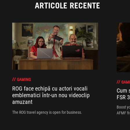
ARTICOLE RECENTE
GAMING
GAM
ROG face echipă cu actori vocali
Cum s
emblematici într-un nou videoclip
FSR 3
amuzant
Boost y
The ROG travel agency is open for business.
AFMF fr