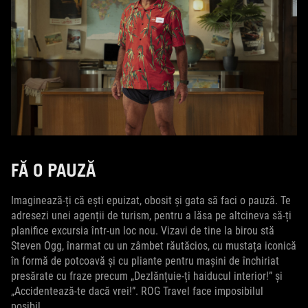
FĂ O PAUZĂ
Imaginează-ți că ești epuizat, obosit și gata să faci o pauză. Te
adresezi unei agenții de turism, pentru a lăsa pe altcineva să-ți
planifice excursia într-un loc nou. Vizavi de tine la birou stă
Steven Ogg, înarmat cu un zâmbet răutăcios, cu mustața iconică
în formă de potcoavă și cu pliante pentru mașini de închiriat
presărate cu fraze precum „Dezlănțuie-ți haiducul interior!” și
„Accidentează-te dacă vrei!”. ROG Travel face imposibilul
posibil.