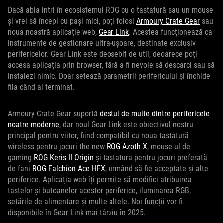
Dacă abia intri în ecosistemul ROG cu o tastatură sau un mouse
și vrei să începi cu pași mici, poți folosi
Armoury Crate Gear
sau
noua noastră aplicație web,
Gear Link
. Acestea funcționează ca
instrumente de gestionare ultra-ușoare, destinate exclusiv
perifericelor. Gear Link este deosebit de util, deoarece poți
accesa aplicația prin browser, fără a fi nevoie să descarci sau să
instalezi nimic. Doar setează parametrii perifericului și închide
fila când ai terminat.
Armoury Crate Gear suportă
destul de multe dintre perifericele
noatre moderne
, dar noul Gear Link este obiectivul nostru
principal pentru viitor, fiind compatibil cu noua tastatură
wireless pentru jocuri the new
ROG Azoth X
, mouse-ul de
gaming
ROG Keris II Origin
și tastatura pentru jocuri preferată
de fani
ROG Falchion Ace HFX
, urmând să fie acceptate și alte
periferice. Aplicația web îți permite să modifici atribuirea
tastelor și butoanelor acestor periferice, iluminarea RGB,
setările de alimentare și multe altele. Noi funcții vor fi
disponibile în Gear Link mai târziu în 2025.