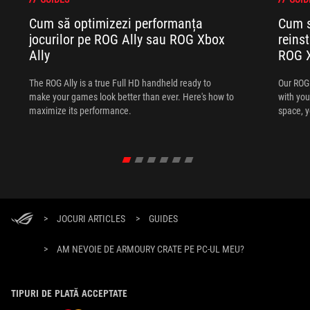
Cum să optimizezi performanța
Cum s
jocurilor pe ROG Ally sau ROG Xbox
reins
Ally
ROG X
The ROG Ally is a true Full HD handheld ready to
Our ROG 
make your games look better than ever. Here's how to
with you
maximize its performance.
space, y
screwdri
>
JOCURI ARTICLES
>
GUIDES
>
AM NEVOIE DE ARMOURY CRATE PE PC-UL MEU?
TIPURI DE PLATĂ ACCEPTATE