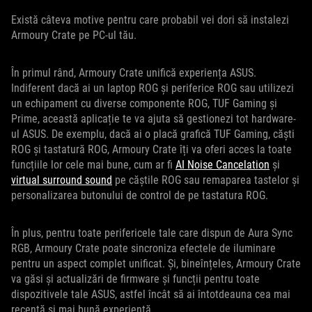
Există câteva motive pentru care probabil vei dori să instalezi
Armoury Crate pe PC-ul tău.
În primul rând, Armoury Crate unifică experiența ASUS.
Indiferent dacă ai un laptop ROG și periferice ROG sau utilizezi
un echipament cu diverse componente ROG, TUF Gaming și
Prime, această aplicație te va ajuta să gestionezi tot hardware-
ul ASUS. De exemplu, dacă ai o placă grafică TUF Gaming, căști
ROG și tastatură ROG, Armoury Crate îți va oferi acces la toate
funcțiile lor cele mai bune, cum ar fi
AI Noise Cancelation
și
virtual surround sound
pe căștile ROG sau remaparea tastelor și
personalizarea butonului de control de pe tastatura ROG.
În plus, pentru toate perifericele tale care dispun de Aura Sync
RGB, Armoury Crate poate sincroniza efectele de iluminare
pentru un aspect complet unificat. Și, bineînțeles, Armoury Crate
va găsi și actualizări de firmware și funcții pentru toate
dispozitivele tale ASUS, astfel încât să ai întotdeauna cea mai
recentă și mai bună experiență.