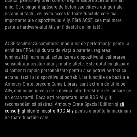
Edition pentru a-ți oferi control deplin asupra acestui format
unic. Cu o singură apăsare de buton sau câteva atingeri ale
ecranului tactil, vei avea acces la toate funcțiile cele mai
importante ale dispozitivului Ally. Fără ACSE, cea mai mare
parte a hardware-ului Ally ar fi destul de limitată.
ACSE facilitează comutarea modurilor de performanță pentru a
echilibra FPS-ul și durata de viață a bateriei, reglarea
luminozității ecranului, actualizarea dispozitivului, calibrarea
sensibilității joystick-ului și multe altele. Este dotat cu glisoare
și comenzi rapide personalizate pentru a se potrivi perfect cu
ecranul tactil al dispozitivului portabil. Iar funcțiile de bază ale
Armoury Crate, precum Game Library, sunt extrem de utile pe
Ally, eliminând nevoia de a naviga între ferestrele de lansare pe
un ecran tactil. Dacă ești proprietarul unui ROG Ally, îți
recomandăm să păstrezi Armoury Crate Special Edition și
să
consulți ghidurile noastre ROG Ally
pentru a profita la maximum
de toate funcțiile sale.