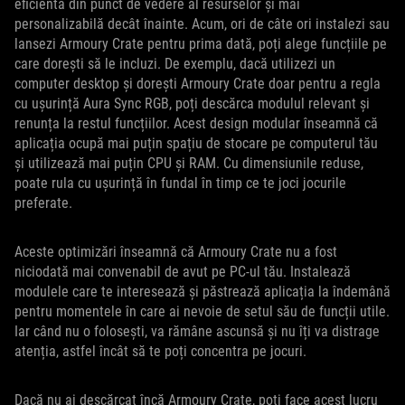
eficientă din punct de vedere al resurselor și mai
personalizabilă decât înainte. Acum, ori de câte ori instalezi sau
lansezi Armoury Crate pentru prima dată, poți alege funcțiile pe
care dorești să le incluzi. De exemplu, dacă utilizezi un
computer desktop și dorești Armoury Crate doar pentru a regla
cu ușurință Aura Sync RGB, poți descărca modulul relevant și
renunța la restul funcțiilor. Acest design modular înseamnă că
aplicația ocupă mai puțin spațiu de stocare pe computerul tău
și utilizează mai puțin CPU și RAM. Cu dimensiunile reduse,
poate rula cu ușurință în fundal în timp ce te joci jocurile
preferate.
Aceste optimizări înseamnă că Armoury Crate nu a fost
niciodată mai convenabil de avut pe PC-ul tău. Instalează
modulele care te interesează și păstrează aplicația la îndemână
pentru momentele în care ai nevoie de setul său de funcții utile.
Iar când nu o folosești, va rămâne ascunsă și nu îți va distrage
atenția, astfel încât să te poți concentra pe jocuri.
Dacă nu ai descărcat încă Armoury Crate, poți face acest lucru