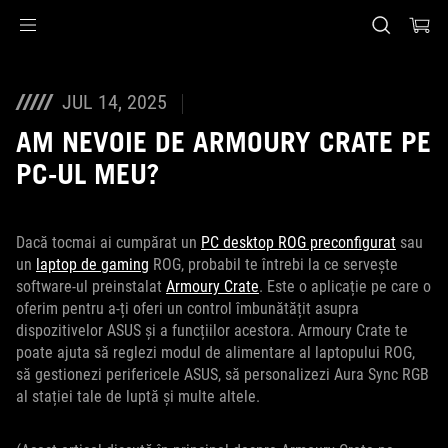
Accessibility links
Skip to content
Accessibility Help
Skip to Menu
ASUS Footer
JUL 14, 2025
AM NEVOIE DE ARMOURY CRATE PE
PC-UL MEU?
Dacă tocmai ai cumpărat un
PC desktop ROG preconfigurat
sau
un
laptop de gaming
ROG, probabil te întrebi la ce servește
software-ul preinstalat
Armoury Crate
. Este o aplicație pe care o
oferim pentru a-ți oferi un control îmbunătățit asupra
dispozitivelor ASUS și a funcțiilor acestora. Armoury Crate te
poate ajuta să reglezi modul de alimentare al laptopului ROG,
să gestionezi perifericele ASUS, să personalizezi Aura Sync RGB
al stației tale de luptă și multe altele.