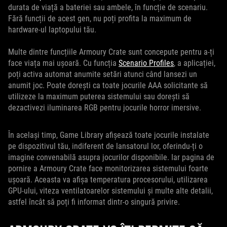
durata de viață a bateriei sau ambele, în funcție de scenariu.
Fără funcții de acest gen, nu poți profita la maximum de
hardware-ul laptopului tău.
Multe dintre funcțiile Armoury Crate sunt concepute pentru a-ți
face viața mai ușoară. Cu funcția
Scenario Profiles
, a aplicației,
poți activa automat anumite setări atunci când lansezi un
anumit joc. Poate dorești ca toate jocurile AAA solicitante să
utilizeze la maximum puterea sistemului sau dorești să
dezactivezi iluminarea RGB pentru jocurile horror imersive.
În același timp, Game Library afișează toate jocurile instalate
pe dispozitivul tău, indiferent de lansatorul lor, oferindu-ți o
imagine convenabilă asupra jocurilor disponibile. Iar pagina de
pornire a Armoury Crate face monitorizarea sistemului foarte
ușoară. Aceasta va afișa temperatura procesorului, utilizarea
GPU-ului, viteza ventilatoarelor sistemului și multe alte detalii,
astfel încât să poți fi informat dintr-o singură privire.