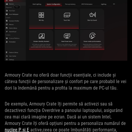
Armoury Crate nu oferă doar funcții esențiale, ci include și
câteva funcții de personalizare și confort pe care probabil le vei
dori la îndemână pentru a profita la maximum de PC-ul tău.
De exemplu, Armoury Crate îți permite să activezi sau să
dezactivezi funcția Overdrive a panoului laptopului, asigurând
cea mai clară imagine pe ecran. Dacă ai un sistem Intel,
Armoury Crate îți oferă opțiuni pentru a personaliza numărul de
nuclee P și E
active,ceea ce poate îmbunătăți performanța,