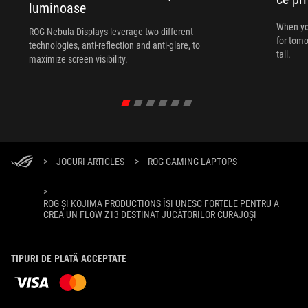
luminoase
When yo
ROG Nebula Displays leverage two different
for tomo
technologies, anti-reflection and anti-glare, to
tall.
maximize screen visibility.
>
JOCURI ARTICLES
>
ROG GAMING LAPTOPS
>
ROG ȘI KOJIMA PRODUCTIONS ÎȘI UNESC FORȚELE PENTRU A
CREA UN FLOW Z13 DESTINAT JUCĂTORILOR CURAJOȘI
TIPURI DE PLATĂ ACCEPTATE