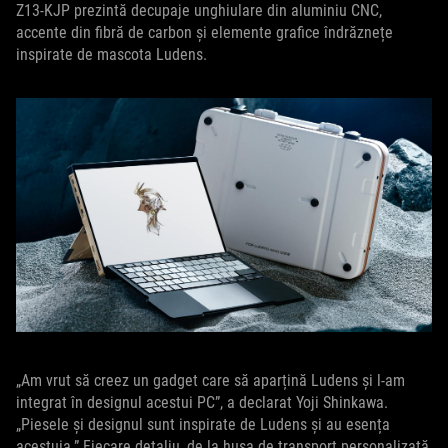
Z13-KJP prezintă decupaje unghiulare din aluminiu CNC,
accente din fibră de carbon și elemente grafice îndrăznețe
inspirate de mascota Ludens.
„Am vrut să creez un gadget care să aparțină Ludens și l-am
integrat în designul acestui PC”, a declarat Yoji Shinkawa.
„Piesele și designul sunt inspirate de Ludens și au esența
acestuia.” Fiecare detaliu, de la husa de transport personalizată,