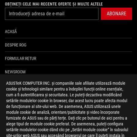
OBȚINEȚI CELE MAI RECENTE OFERTE ȘI MULTE ALTELE
ABONARE
ACASĂ
DESPRE ROG
FORMULAR RETUR
NEWSROOM
ASUSTeK COMPUTER INC. și companiile sale afiliate utilizează module
ASUS PREMIUM CARE
cookie și tehnologii similare pentru a îndeplini funcții online esențiale,
cum a fi autentificarea și securitatea. Le puteți dezactiva modificând
ANPC
setările modulelor cookie în browser, dar acest lucru poate afecta modul
de funcționare al site-ului web. De asemenea, ASUS utilizează unele
module cookie de analiză, orientare/publicitate și video încorporate
facebook
youtube
instagram
furnizate de ASUS sau de părți terțe. Dați clic pe butonul de aici pentru a
alege tipul de module cookie preferat. De asemenea, puteți configura
setările modulelor cookie dând clic pe „Setări module cookie” în subsolul
site-urilor web ASUS sau accesând browserul pe care îl puteți instala în