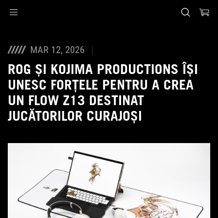
Accessibility links
Skip to content
Accessibility Help
Skip to Menu
ASUS Footer
MAR 12, 2026
ROG ȘI KOJIMA PRODUCTIONS ÎȘI
UNESC FORȚELE PENTRU A CREA
UN FLOW Z13 DESTINAT
JUCĂTORILOR CURAJOȘI