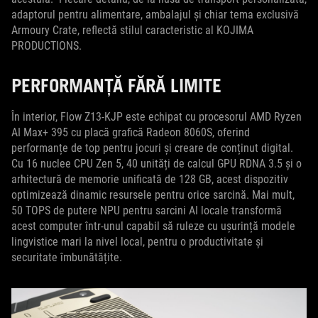
adaptorul pentru alimentare, ambalajul și chiar tema exclusivă
Armoury Crate, reflectă stilul caracteristic al KOJIMA
PRODUCTIONS.
PERFORMANȚĂ FĂRĂ LIMITE
În interior, Flow Z13-KJP este echipat cu procesorul AMD Ryzen
AI Max+ 395 cu placă grafică Radeon 8060S, oferind
performanțe de top pentru jocuri și creare de conținut digital.
Cu 16 nuclee CPU Zen 5, 40 unități de calcul GPU RDNA 3.5 și o
arhitectură de memorie unificată de 128 GB, acest dispozitiv
optimizează dinamic resursele pentru orice sarcină. Mai mult,
50 TOPS de putere NPU pentru sarcini AI locale transformă
acest computer într-unul capabil să ruleze cu ușurință modele
lingvistice mari la nivel local, pentru o productivitate și
securitate îmbunătățite.