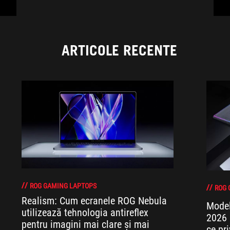
ARTICOLE RECENTE
ROG GAMING LAPTOPS
ROG 
Realism: Cum ecranele ROG Nebula
Model
utilizează tehnologia antireflex
2026 
pentru imagini mai clare și mai
ce pr