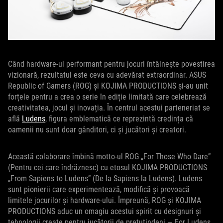
Când hardware-ul performant pentru jocuri întâlnește povestirea
vizionară, rezultatul este ceva cu adevărat extraordinar. ASUS
Republic of Gamers (ROG) și KOJIMA PRODUCTIONS și-au unit
forțele pentru a crea o serie în ediție limitată care celebrează
creativitatea, jocul și inovația. În centrul acestui parteneriat se
află
Ludens
, figura emblematică ce reprezintă credința că
oamenii nu sunt doar gânditori, ci și jucători și creatori.
Această colaborare îmbină motto-ul ROG „For Those Who Dare”
(Pentru cei care îndrăznesc) cu etosul KOJIMA PRODUCTIONS
„From Sapiens to Ludens” (De la Sapiens la Ludens). Ludens
sunt pionierii care experimentează, modifică și provoacă
limitele jocurilor și hardware-ului. Împreună, ROG și KOJIMA
PRODUCTIONS aduc un omagiu acestui spirit cu designuri și
tehnologii create pentru jucătorii de pretutindeni — For Ludens