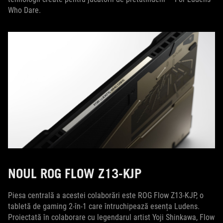
Who Dare.
NOUL ROG FLOW Z13-KJP
Piesa centrală a acestei colaborări este ROG Flow Z13-KJP, o
tabletă de gaming 2-în-1 care întruchipează esența Ludens.
Proiectată în colaborare cu legendarul artist Yoji Shinkawa, Flow