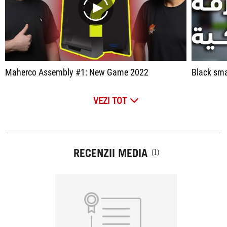
play
Maherco Assembly #1: New Game 2022
Black sma
VEZI TOT
RECENZII MEDIA
(1)