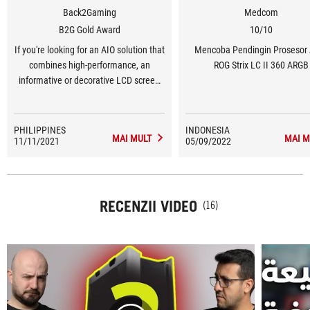
Back2Gaming
Medcom
B2G Gold Award
10/10
If you're looking for an AIO solution that
Mencoba Pendingin Prosesor
combines high-performance, an
ROG Strix LC II 360 ARGB
informative or decorative LCD screen
and no RGB to for your Intel or AMD
build, then the ASUS ROG RYUJIN II is a
top choice for even the latest
PHILIPPINES
INDONESIA
MAI MULT
MAI M
11/11/2021
generation Intel 12th-gen Alder Lake
05/09/2022
CPUs.
RECENZII VIDEO
(16)