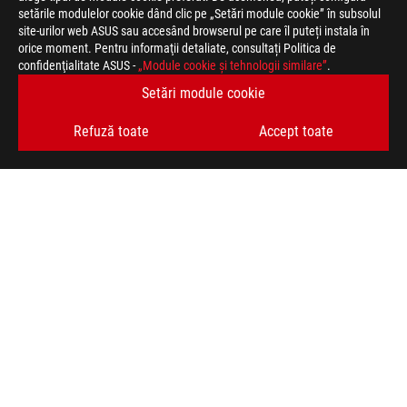
setările modulelor cookie dând clic pe „Setări module cookie” în subsolul
site-urilor web ASUS sau accesând browserul pe care îl puteți instala în
orice moment. Pentru informaţii detaliate, consultați Politica de
confidenţialitate ASUS -
„Module cookie şi tehnologii similare”
.
Setări module cookie
Refuză toate
Accept toate
ASUS
Footer
>
JOCURI COOLERE
>
ROG RYUJIN
>
ROG RYUJIN II 360 ARGB
AWARD
TIPURI DE PLATĂ ACCEPTATE
OBȚINEȚI CELE MAI RECENTE OFERTE ȘI MULTE ALTELE