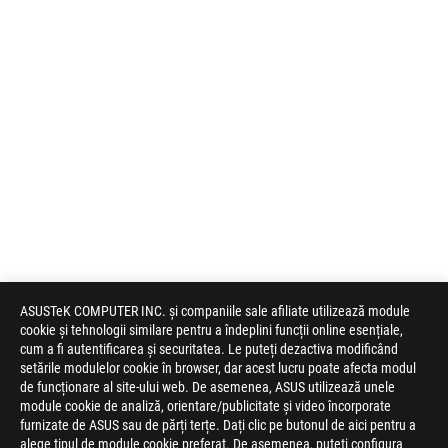
ASUSTeK COMPUTER INC. și companiile sale afiliate utilizează module
cookie și tehnologii similare pentru a îndeplini funcții online esențiale,
cum a fi autentificarea și securitatea. Le puteți dezactiva modificând
setările modulelor cookie în browser, dar acest lucru poate afecta modul
de funcționare al site-ului web. De asemenea, ASUS utilizează unele
module cookie de analiză, orientare/publicitate și video încorporate
furnizate de ASUS sau de părți terțe. Dați clic pe butonul de aici pentru a
alege tipul de module cookie preferat. De asemenea, puteți configura