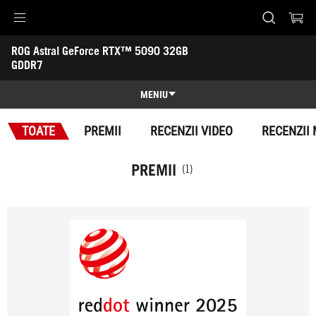
Accessibility links
ROG Astral GeForce RTX™ 5090 32GB 
Skip to content
Accessibility Help
Skip to Menu
ASUS Footer
GDDR7
-
Premii
MENIU
Caracteristici
TOATE
PREMII
RECENZII VIDEO
RECENZII 
Caracteristici
Specificatii
PREMII
(1)
Premii
Galerie
Suport