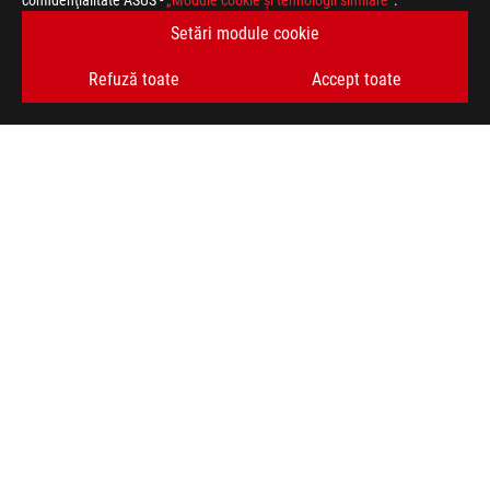
confidenţialitate ASUS -
„Module cookie şi tehnologii similare”
.
Setări module cookie
Refuză toate
Accept toate
ASUS
Footer
>
JOCURI PLĂCI VIDEO
>
ROG ASTRAL
>
ROG ASTRAL GEFORCE RTX™ 5090 32GB GDDR7
AWARD
TIPURI DE PLATĂ ACCEPTATE
OBȚINEȚI CELE MAI RECENTE OFERTE ȘI MULTE ALTELE
ABONARE