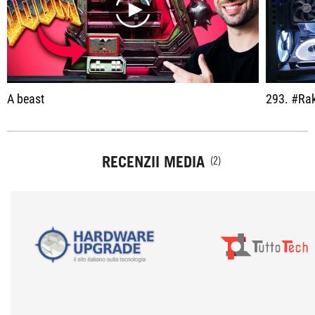
play
A beast
293. #RakitPC 1
RECENZII MEDIA
(2)