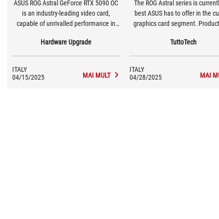
ASUS ROG Astral GeForce RTX 5090 OC
The ROG Astral series is current
is an industry-leading video card,
best ASUS has to offer in the c
capable of unrivalled performance in
graphics card segment. Product
gaming, professional applications and
the ROG Astral GeForce RTX 50
Hardware Upgrade
TuttoTech
artificial intelligence.ASUS ROG Thor III
or the ROG Astral GeForce RTX
is the ideal PSU for assembling a high-
that we tested, are currently am
end gaming PC, offering the maximum
most coveted models among g
ITALY
ITALY
power and stability gamers demand.
and enthusiasts, wallets permit
MAI MULT
MAI M
04/15/2025
04/28/2025