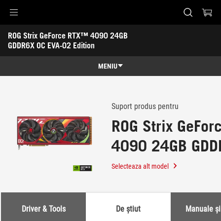
Accessibility links
ROG Strix GeForce RTX™ 4090 24GB 
Skip to content
Accessibility Help
Skip to Menu
ASUS Footer
GDDR6X OC EVA-02 Edition
-
Suport
MENIU
Caracteristici
Caracteristici
Specificatii
Suport produs pentru
ROG Strix GeFo
Premii
4090 24GB GDD
Galerie
02 Edition
Suport
Selecteaza alt model
Driver & Tools
De știut
Manuale ș