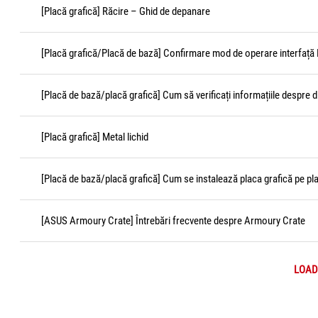
[Placă grafică] Răcire – Ghid de depanare
[Placă grafică/Placă de bază] Confirmare mod de operare interfață 
[Placă de bază/placă grafică] Cum să verificați informațiile despre 
[Placă grafică] Metal lichid
[Placă de bază/placă grafică] Cum se instalează placa grafică pe pl
[ASUS Armoury Crate] Întrebări frecvente despre Armoury Crate
LOAD