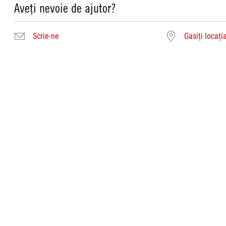
Aveți nevoie de ajutor?
Scrie-ne
Gasiți locați