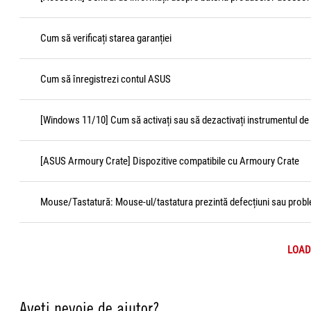
Cum să verificați starea garanției
Cum să înregistrezi contul ASUS
[Windows 11/10] Cum să activați sau să dezactivați instrumentul de 
[ASUS Armoury Crate] Dispozitive compatibile cu Armoury Crate
Mouse/Tastatură: Mouse-ul/tastatura prezintă defecțiuni sau prob
LOAD
Aveți nevoie de ajutor?