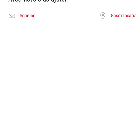
Scrie-ne
Gasiți locați