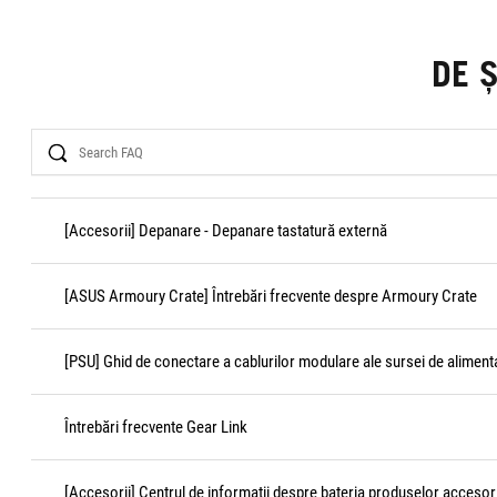
DE 
Search
[Accesorii] Depanare - Depanare tastatură externă
[ASUS Armoury Crate] Întrebări frecvente despre Armoury Crate
[PSU] Ghid de conectare a cablurilor modulare ale sursei de aliment
Întrebări frecvente Gear Link
[Accesorii] Centrul de informații despre bateria produselor accesor