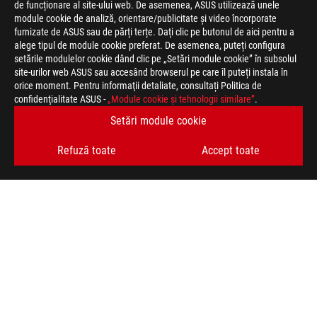
de funcționare al site-ului web. De asemenea, ASUS utilizează unele
module cookie de analiză, orientare/publicitate și video încorporate
furnizate de ASUS sau de părți terțe. Dați clic pe butonul de aici pentru a
Declaratie
Produsele certificate de către Comisia Federală a Comunicațiilor 
alege tipul de module cookie preferat. De asemenea, puteți configura
de
Canada. Vă rugăm vizitați site-urile ASUS USA și ASUS Canada p
setările modulelor cookie dând clic pe „Setări module cookie” în subsolul
nevinovatie
local.
site-urilor web ASUS sau accesând browserul pe care îl puteți instala în
Produsele certificate de către Comisia Federală a Comunicațiilor 
orice moment. Pentru informaţii detaliate, consultați Politica de
Canada. Vă rugăm vizitați site-urile ASUS USA și ASUS Canada p
confidenţialitate ASUS -
„Module cookie şi tehnologii similare”
.
local.
Setări module cookie
Produsele certificate de către Comisia Federală a Comunicațiilor 
Canada. Vă rugăm vizitați site-urile ASUS USA și ASUS Canada p
Refuză toate
Accept toate
local. Toate specificațiile pot fi supuse modificărilor fără un an
ofertă exactă. Produsele pot să nu fie disponibile pe toate piețe
imaginile au caracter ilustrativ. Va rugam vizitati pagina cu sp
suferi modificări fără un anunț prealabil. Brand-urile și numel
respective.
Toate specificațiile pot fi supuse modificărilor fără un anunț pr
exactă. Produsele pot să nu fie disponibile pe toate piețele.
Specificatiile si configuratia pot varia in functie de model, imag
specificatiile complete.
Culoarea PCB-ului și software-ul bundle pot suferi modificări fă
Brand-urile și numele produselor menționate sunt mărci înregis
Dacă nu este stipulat expres, toate performanțele specificate 