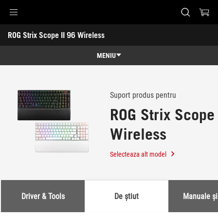
Accessibility links
ROG Strix Scope II 96 Wireless
Skip to content
Accessibility Help
Skip to Menu
ASUS Footer
-
Suport
MENIU
Caracteristici
Caracteristici
Specificatii
Suport produs pentru
ROG Strix Scope 
Premii
Wireless
Galerie
Suport
Selecteaza alt model
Driver & Tools
De știut
Manuale ș