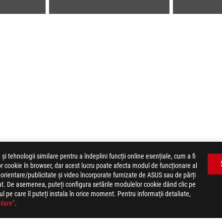
tehnologii similare pentru a îndeplini funcții online esențiale, cum a fi
or cookie în browser, dar acest lucru poate afecta modul de funcționare al
rientare/publicitate și video încorporate furnizate de ASUS sau de părți
ZEPHYRUS G14
GALLERY
rat. De asemenea, puteți configura setările modulelor cookie dând clic pe
 pe care îl puteți instala în orice moment. Pentru informaţii detaliate,
ilare”
.