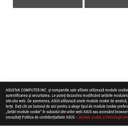
ASUS
ASUSTeK COMPUTER INC. și companiile sale afiliate utilizează module cookie și 
Footer
autentificarea și securitatea. Le puteți dezactiva modificând setările modulel
site-ului web. De asemenea, ASUS utilizează unele module cookie de analiză, o
>
JOCURI LAPTOPURI
>
LAPTOPURI FILTER
>
ROG 
terțe. Dați clic pe butonul de aici pentru a alege tipul de module cookie prefe
„Setări module cookie” în subsolul site-urilor web ASUS sau accesând browserul
TIPURI DE PLATĂ ACCEPTATE
consultați Politica de confidenţialitate ASUS -
„Module cookie şi tehnologii sim