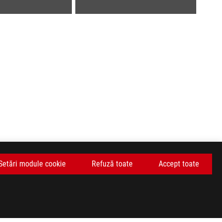
Setări module cookie
Refuză toate
Accept toate
OBȚINEȚI CELE MAI RECENTE OFERTE ȘI MULTE ALTELE
ABONARE