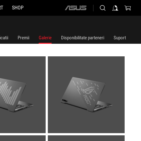
RT
SHOP
ASUS
home
logo
catii
Premii
Galerie
Disponibilitate parteneri
Suport