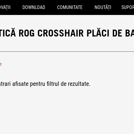
VAȚII
DOWNLOAD
COMUNITATE
NOUTĂȚI
SUPO
STICĂ ROG CROSSHAIR PLĂCI DE B
t
802.11ax)
trari afisate pentru filtrul de rezultate.