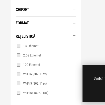
CHIPSET
FORMAT
REȚELISTICĂ
Rețelistică
1G Ethernet
2.5G Ethernet
10G Ethernet
Wi-Fi 6 (802.11ax)
Switch 
Wi-Fi 5 (802.11ac)
Wi-Fi 6E (802.11ax)