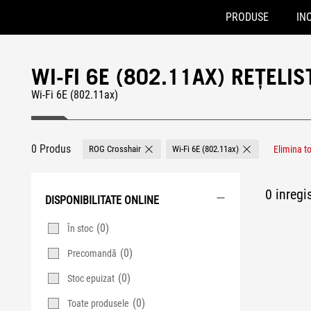
PRODUSE
INO
Accessibility links
Skip to content
Accessibility Help
Skip to Menu
ASUS Footer
WI-FI 6E (802.11AX) REȚELI
Wi-Fi 6E (802.11ax)
0 Produs
ROG Crosshair
Wi-Fi 6E (802.11ax)
Elimina to
Remove ROG Crosshair
Remove Wi-Fi 6E (
0 inregis
DISPONIBILITATE ONLINE
(0)
În stoc
(0)
Precomandă
(0)
Stoc epuizat
(0)
Toate produsele