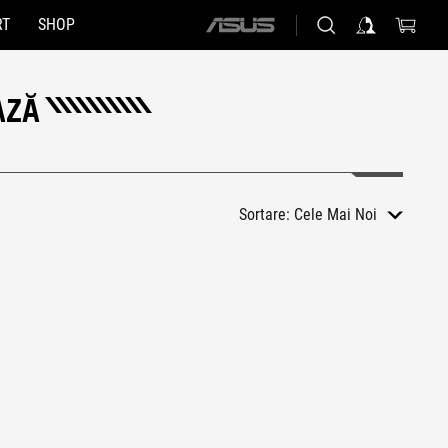
RT
SHOP
ASUS
home
logo
AZĂ
Sortare:
Cele Mai Noi