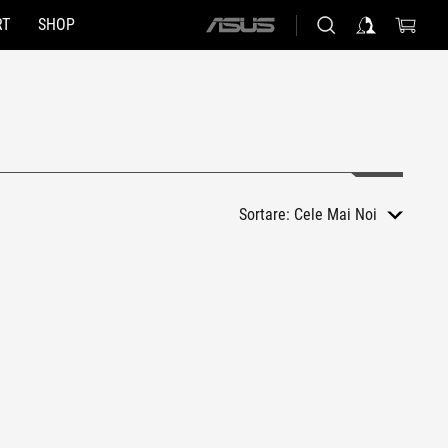
RT
SHOP
ASUS
home
logo
Sortare:
Cele Mai Noi