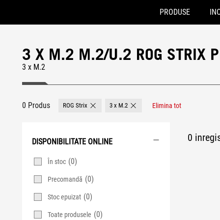
PRODUSE
INO
Accessibility links
Skip to content
Accessibility Help
Skip to Menu
ASUS Footer
3 X M.2 M.2/U.2 ROG STRIX P
3 x M.2
0 Produs
ROG Strix
3 x M.2
Elimina tot
Remove ROG Strix
Remove 3 x M.2
0 inregis
DISPONIBILITATE ONLINE
(0)
În stoc
(0)
Precomandă
(0)
Stoc epuizat
(0)
Toate produsele