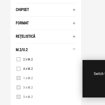
CHIPSET
FORMAT
REȚELISTICĂ
M.2/U.2
M.2/U.2
2 x M.2
4 x M.2
Switch 
1 x M.2
3 x M.2
5 x M.2