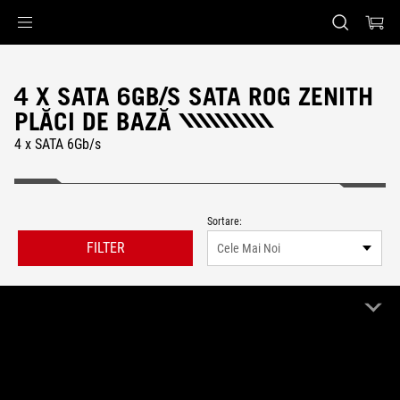
Accessibility links
Skip to content
Accessibility Help
Skip to Menu
ASUS Footer
4 X SATA 6GB/S SATA ROG ZENITH
PLĂCI DE BAZĂ
4 x SATA 6Gb/s
Sortare:
FILTER
Cele Mai Noi
0 Produs
Elimina tot
ROG Zenith
4 x SATA 6Gb/s
Remove ROG Zenith
Remove 4 x SATA 6Gb/s
0 inregistrari afisate pentru filtrul de rezultate.