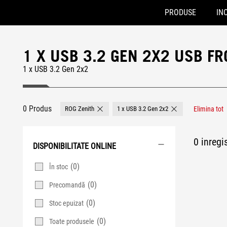
PRODUSE
INO
Accessibility links
Skip to content
Accessibility Help
Skip to Menu
ASUS Footer
1 X USB 3.2 GEN 2X2 USB FR
1 x USB 3.2 Gen 2x2
0 Produs
ROG Zenith
1 x USB 3.2 Gen 2x2
Elimina tot
Remove ROG Zenith
Remove 1 x USB 3.2
0 inregis
DISPONIBILITATE ONLINE
(0)
În stoc
(0)
Precomandă
(0)
Stoc epuizat
(0)
Toate produsele