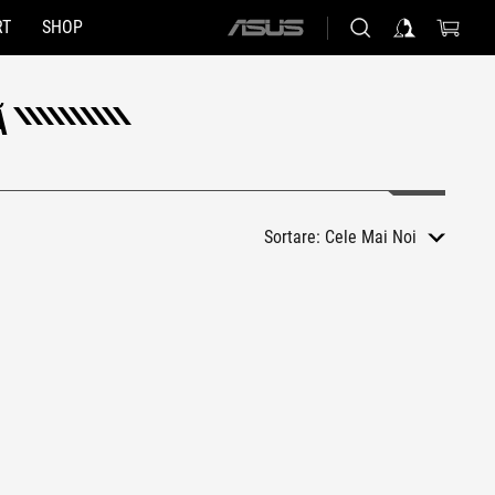
RT
SHOP
ASUS
home
logo
Ă
Sortare:
Cele Mai Noi