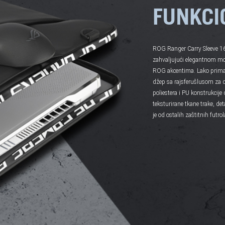
FUNKCI
ROG Ranger Carry Sleeve 1
zahvaljujući elegantnom m
ROG akcentima. Lako prima l
džep sa rajsferušlusom za
poliestera i PU konstrukcije
teksturirane tkane trake, det
je od ostalih zaštitnih futrol