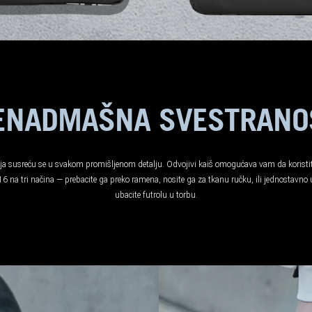
ENADMAŠNA SVESTRANO
ija susreću se u svakom promišljenom detalju. Odvojivi kaiš omogućava vam da korist
16 na tri načina — prebacite ga preko ramena, nosite ga za tkanu ručku, ili jednostavno u
ubacite futrolu u torbu.