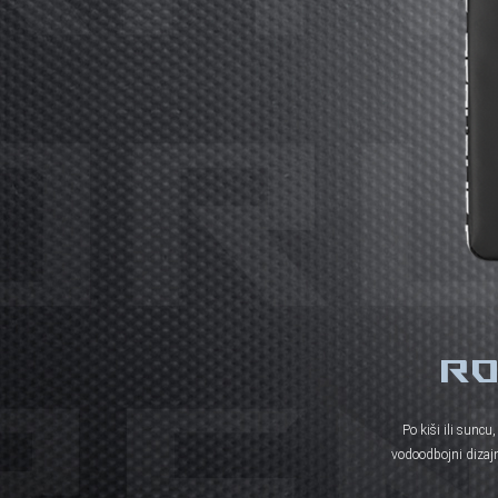
RO
Po kiši ili sunc
vodoodbojni dizajn 