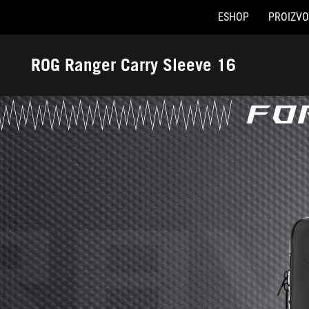
ESHOP
PROIZVO
Accessibility links
Preskoči na sadržaj
Pomoć za pristupačnost
Preskoči na meni
ROG podnožje
ROG Ranger Carry Sleeve 16