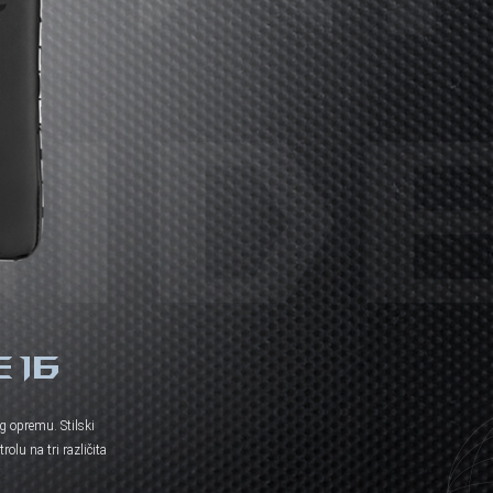
 16
g opremu. Stilski
olu na tri različita