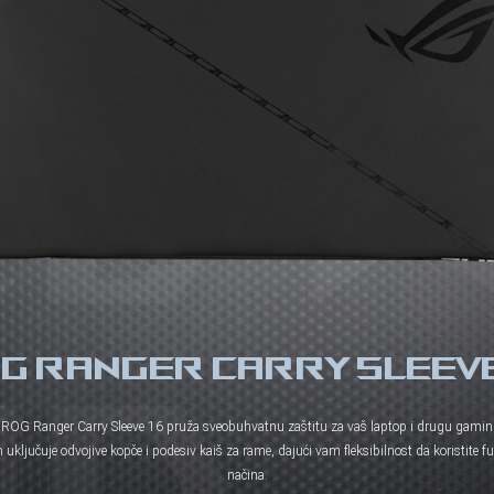
G RANGER CARRY SLEEVE
u, ROG Ranger Carry Sleeve 16 pruža sveobuhvatnu zaštitu za vaš laptop i drugu gamin
uključuje odvojive kopče i podesiv kaiš za rame, dajući vam fleksibilnost da koristite futr
načina.