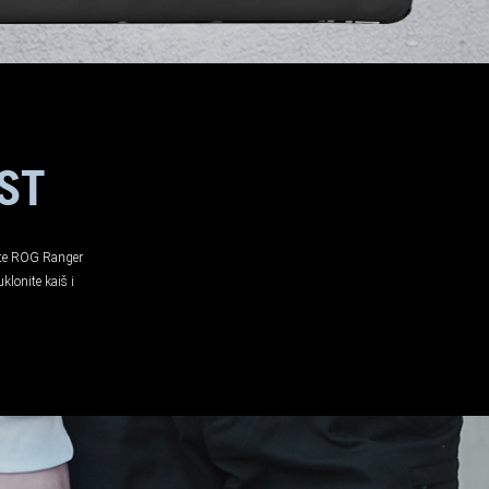
ST
ite ROG Ranger
klonite kaiš i