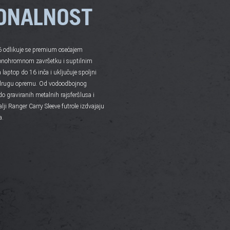
ONALNOST
6 odlikuje se premium osećajem
onohromnom završetku i suptilnim
aptop do 16 inča i uključuje spoljni
 drugu opremu. Od vodoodbojnog
 do graviranih metalnih rajsferšlusa i
alji Ranger Carry Sleeve futrole izdvajaju
a.