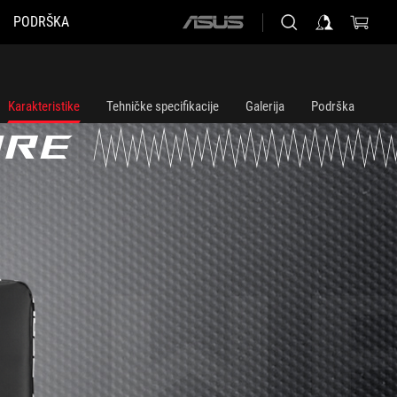
PODRŠKA
ASUS
home
logo
Karakteristike
Tehničke specifikacije
Galerija
Podrška