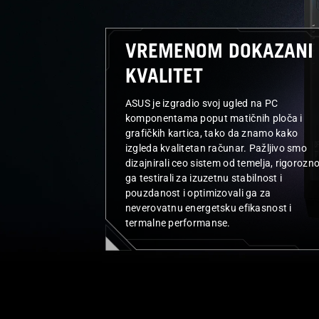
VREMENOM DOKAZANI
KVALITET
ASUS je izgradio svoj ugled na PC
komponentama poput matičnih ploča i
grafičkih kartica, tako da znamo kako
izgleda kvalitetan računar. Pažljivo smo
dizajnirali ceo sistem od temelja, rigorozn
ga testirali za izuzetnu stabilnost i
pouzdanost i optimizovali ga za
neverovatnu energetsku efikasnost i
termalne performanse.
K
B
B
ROĐEN
O
E
U
M
Z
D
P
B
I
O
O
S