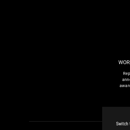
WOR
Rep
anno
award
Best B
Unite
Electr
and
Switch 