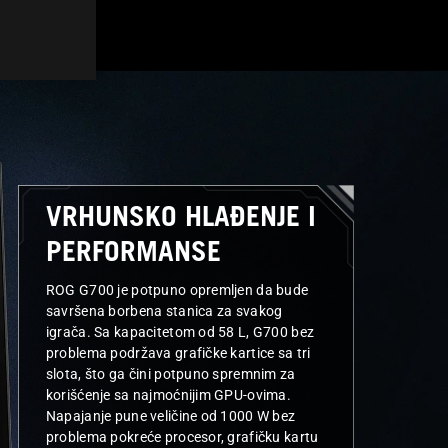
6
E
T
L
a
L
i
w
E
a
N
n
C
E
x
E
c
VRHUNSKO HLAĐENJE I
e
l
PERFORMANSE
l
e
ROG G700 je potpuno opremljen da bude
n
savršena borbena stanica za svakog
c
igrača. Sa kapacitetom od 58 L, G700 bez
e
problema podržava grafičke kartice sa tri
A
slota, što ga čini potpuno spremnim za
w
korišćenje sa najmoćnijim GPU-ovima.
a
Napajanje pune veličine od 1000 W bez
r
problema pokreće procesor, grafičku kartu