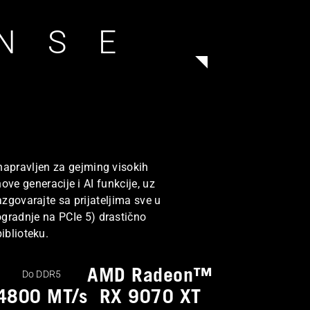
n
 kvalitetan računar.
a
NSE
ali ga za neverovatnu
w
a
r
d
.
napravljen za gejming visokih
e generacije i AI funkcije, uz
zgovarajte sa prijateljima sve u
gradnje na PCIe 5) drastično
iblioteku.
AMD Radeon™
Do DDR5
4800 MT/s
RX 9070 XT