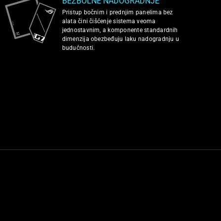
BEZBOLNE NADOGRADNJE
Pristup bočnim i prednjim panelima bez
alata čini čišćenje sistema veoma
jednostavnim, a komponente standardnih
dimenzija obezbeđuju laku nadogradnju u
budućnosti.