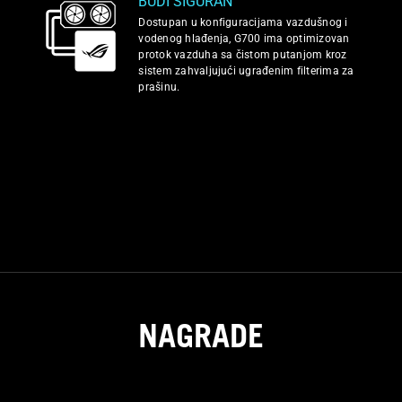
BUDI SIGURAN
Dostupan u konfiguracijama vazdušnog i
vodenog hlađenja, G700 ima optimizovan
protok vazduha sa čistom putanjom kroz
sistem zahvaljujući ugrađenim filterima za
prašinu.
NAGRADE