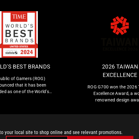
W
R
O
e
p
R
u
L
b
LD'S BEST BRANDS
2026 TAIWAN
D
l
EXCELLENCE
i
'
ublic of Gamers (ROG)
c
unced that it has been
S
ROG G700 won the 2026 
o
ed as one of the World’s
Excellence Award, a wo
B
f
rands 2024 by TIME in the
renowned design awa
E
G
d States in the Consumer
a
S
onics and Gaming Hardware
m
 Peripherals category.
T
e
B
r
to your local site to shop online and see relevant promotions.
s
R