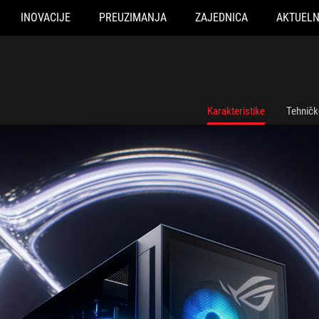
INOVACIJE
PREUZIMANJA
ZAJEDNICA
AKTUEL
Karakteristike
Tehničk
 pozadinu svemirske tematike. Okolni svetlosni prstenovi pojača