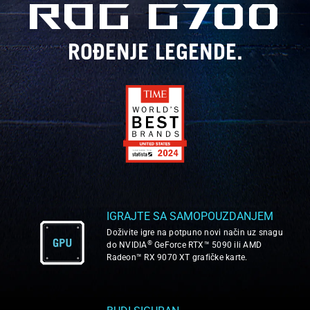
ROG G700
ROĐENJE LEGENDE.
IGRAJTE SA SAMOPOUZDANJEM
Doživite igre na potpuno novi način uz snagu
®
do NVIDIA
GeForce RTX™ 5090 ili AMD
Radeon™ RX 9070 XT grafičke karte.