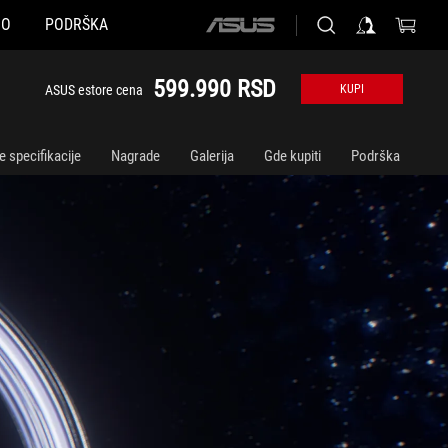
NO
PODRŠKA
ASUS
home
logo
599.990 RSD
ASUS estore cena
KUPI
e specifikacije
Nagrade
Galerija
Gde kupiti
Podrška
vaju tehnološki utisak.