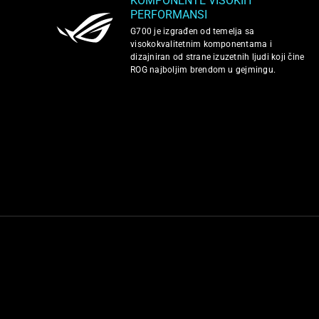
KOMPONENTE VISOKIH
PERFORMANSI
G700 je izgrađen od temelja sa
visokokvalitetnim komponentama i
dizajniran od strane izuzetnih ljudi koji čine
ROG najboljim brendom u gejmingu.