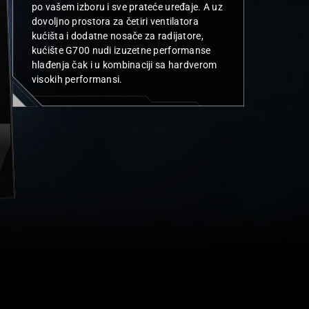
d
po vašem izboru i sve prateće uređaje. A uz
,
dovoljno prostora za četiri ventilatora
a
kućišta i dodatne nosače za radijatore,
w
kućište G700 nudi izuzetne performanse
o
hlađenja čak i u kombinaciji sa hardverom
r
visokih performansi.
l
d
-
r
e
n
o
w
n
e
d
d
e
E
s
i
g