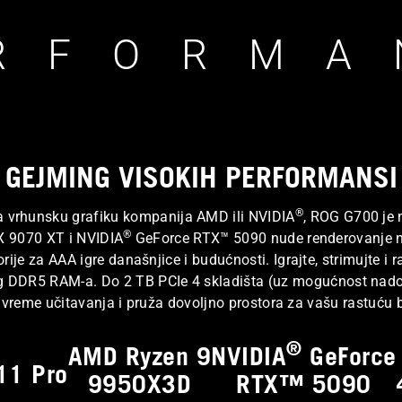
e
tičnih ploča i grafičkih kartica, tako da znamo kako izgleda
W
RFORMA
 ga testirali za izuzetnu stabilnost i pouzdanost i optimizov
o
 efikasnost i termalne performanse.
r
l
d
’
s
B
GEJMING VISOKIH PERFORMANSI
e
s
®
 za vrhunsku grafiku kompanija AMD ili NVIDIA
, ROG G700 je 
t
®
 9070 XT i NVIDIA
GeForce RTX™ 5090 nude renderovanje nov
B
e za AAA igre današnjice i budućnosti. Igrajte, strimujte i ra
r
a
g DDR5 RAM-a. Do 2 TB PCIe 4 skladišta (uz mogućnost nado
n
vreme učitavanja i pruža dovoljno prostora za vašu rastuću b
d
s
®
2
AMD Ryzen 9
NVIDIA
GeForce
11 Pro
0
9950X3D
RTX™ 5090
ečatljivim prizorom crne rupe.
2