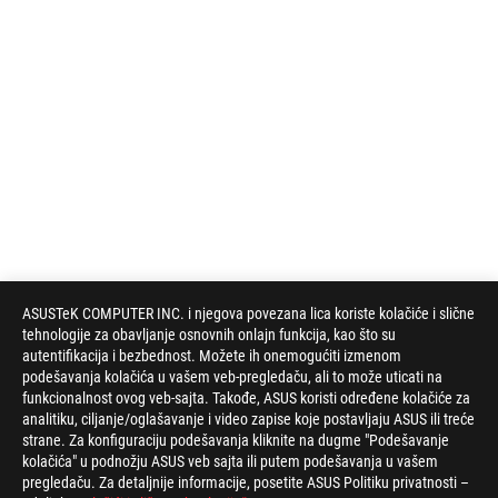
ASUSTeK COMPUTER INC. i njegova povezana lica koriste kolačiće i slične
tehnologije za obavljanje osnovnih onlajn funkcija, kao što su
autentifikacija i bezbednost. Možete ih onemogućiti izmenom
podešavanja kolačića u vašem veb-pregledaču, ali to može uticati na
funkcionalnost ovog veb-sajta. Takođe, ASUS koristi određene kolačiće za
analitiku, ciljanje/oglašavanje i video zapise koje postavljaju ASUS ili treće
strane. Za konfiguraciju podešavanja kliknite na dugme "Podešavanje
kolačića" u podnožju ASUS veb sajta ili putem podešavanja u vašem
pregledaču. Za detaljnije informacije, posetite ASUS Politiku privatnosti –