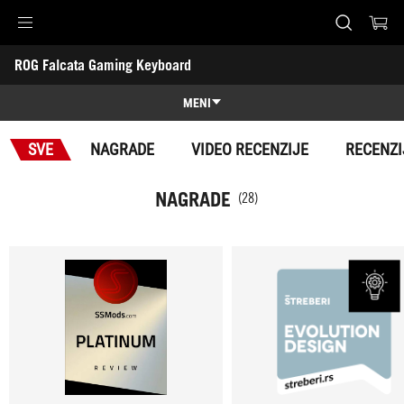
Accessibility links
ROG Falcata Gaming Keyboard
Preskoči na sadržaj
Pomoć za pristupačnost
Preskoči na meni
ROG podnožje
-
Nagrade
MENI
Karakteristike
SVE
NAGRADE
VIDEO RECENZIJE
RECENZI
Karakteristike
Tehničke specifikacije
NAGRADE
(28)
Nagrade
Galerija
Podrška