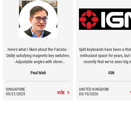
Here's what I liked about the Falcata: -
Split keyboards have been a thin
Oddly satisfying magnetic key switches.
enthusiast space for years, but i
- Adjustable angles with clever
recently that we've seen big
removeable legs. - Four-layer
gaming brands take a stab at th
Paul Mah
IGN
dampening for cushioned typing feel. I
Case in point is the Asus ROG F
liked the fact that the keyboard's
an ergonomic mechanical key
settings could be configured from the
that, when angled apart, for
SINGAPORE
UNITED KINGDOM
Asus Gear Link website without the
similarly curved design to the 
VIŠE
09/21/2025
03/10/2026
need to install a standalone software. I
shaped Iberian sword it's named
also liked its engineering and smart
As well as offering a more comf
energy saving feature that lets it to
posture for typing, the keyboa
work for weeks wirelessly
also be used with the left half
making it a revival of the cla
"gamepad" de