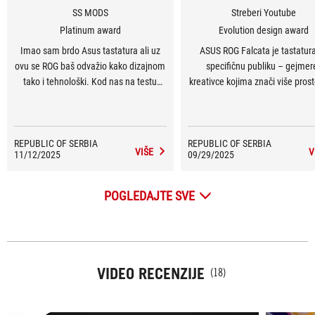
SS MODS
Streberi Youtube
Platinum award
Evolution design award
Imao sam brdo Asus tastatura ali uz
ASUS ROG Falcata je tastatur
ovu se ROG baš odvažio kako dizajnom
specifičnu publiku – gejmere
tako i tehnološki. Kod nas na testu
kreativce kojima znači više pros
Asus Falcata bukvalno prepolovljena
miša i napredne funkcije b
gejming tastatura koja je izazvala veliki
kompromisa. Uz Hall Effect prek
hype.
dugotrajnu bateriju i modularni d
REPUBLIC OF SERBIA
REPUBLIC OF SERBIA
ovo je uređaj koji pomera gran
VIŠE
V
11/12/2025
09/29/2025
POGLEDAJTE SVE
VIDEO RECENZIJE
(18)