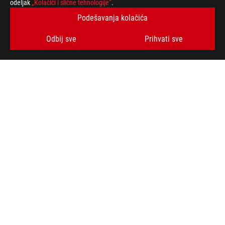
odeljak
„Kolačići i slične tehnologije“
.
Podešavanja kolačića
Odbij sve
Prihvati sve
ROG
podnožje
>
GEJMING TASTATURE
>
COMPACT
>
ROG FALCATA GAMING KEYBOARD
AWARD
PODRŽANI NAČINI PLAĆANJA
BUDITE U TOKU SA NAJNOVIJIM PONUDAMA!
PRIJAVITE SE
O ROG-U