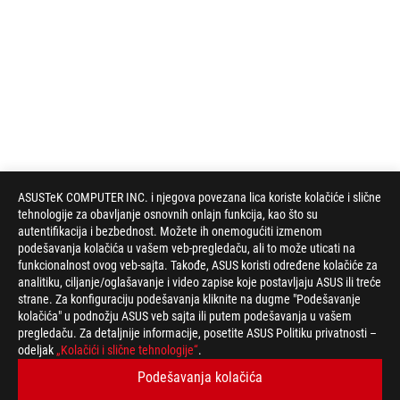
ASUSTeK COMPUTER INC. i njegova povezana lica koriste kolačiće i slične
tehnologije za obavljanje osnovnih onlajn funkcija, kao što su
autentifikacija i bezbednost. Možete ih onemogućiti izmenom
podešavanja kolačića u vašem veb-pregledaču, ali to može uticati na
funkcionalnost ovog veb-sajta. Takođe, ASUS koristi određene kolačiće za
analitiku, ciljanje/oglašavanje i video zapise koje postavljaju ASUS ili treće
strane. Za konfiguraciju podešavanja kliknite na dugme "Podešavanje
kolačića" u podnožju ASUS veb sajta ili putem podešavanja u vašem
pregledaču. Za detaljnije informacije, posetite ASUS Politiku privatnosti –
odeljak
„Kolačići i slične tehnologije“
.
ROG
podnožje
>
GEJMING TASTATURE
>
PBT KEYCAPS
Podešavanja kolačića