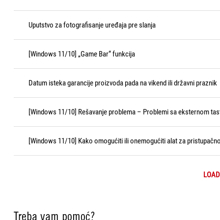
Uputstvo za fotografisanje uređaja pre slanja
[Windows 11/10] „Game Bar“ funkcija
Datum isteka garancije proizvoda pada na vikend ili državni praznik
[Windows 11/10] Rešavanje problema – Problemi sa eksternom ta
[Windows 11/10] Kako omogućiti ili onemogućiti alat za pristupačno
LOAD
Treba vam pomoć?