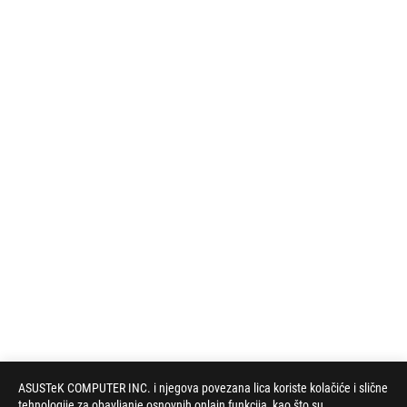
ASUSTeK COMPUTER INC. i njegova povezana lica koriste kolačiće i slične
tehnologije za obavljanje osnovnih onlajn funkcija, kao što su