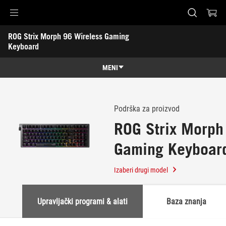
Accessibility links
ROG Strix Morph 96 Wireless Gaming 
Preskoči na sadržaj
Pomoć za pristupačnost
Preskoči na meni
ROG podnožje
Keyboard
-
Podrška
MENI
Karakteristike
Karakteristike
Tehničke specifikacije
Podrška za proizvod
ROG Strix Morph
Nagrade
Gaming Keyboar
Galerija
Podrška
Izaberi drugi model
Upravljački programi & alati
Baza znanja