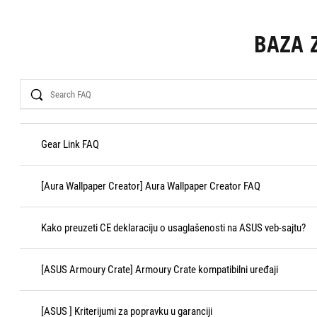
BAZA 
Search
Gear Link FAQ
[Aura Wallpaper Creator] Aura Wallpaper Creator FAQ
Kako preuzeti CE deklaraciju o usaglašenosti na ASUS veb-sajtu?
[ASUS Armoury Crate] Armoury Crate kompatibilni uređaji
[ASUS ] Kriterijumi za popravku u garanciji