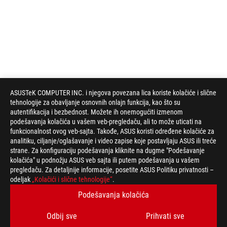
ASUSTeK COMPUTER INC. i njegova povezana lica koriste kolačiće i slične
tehnologije za obavljanje osnovnih onlajn funkcija, kao što su
autentifikacija i bezbednost. Možete ih onemogućiti izmenom
podešavanja kolačića u vašem veb-pregledaču, ali to može uticati na
funkcionalnost ovog veb-sajta. Takođe, ASUS koristi određene kolačiće za
analitiku, ciljanje/oglašavanje i video zapise koje postavljaju ASUS ili treće
strane. Za konfiguraciju podešavanja kliknite na dugme "Podešavanje
kolačića" u podnožju ASUS veb sajta ili putem podešavanja u vašem
pregledaču. Za detaljnije informacije, posetite ASUS Politiku privatnosti –
odeljak
„Kolačići i slične tehnologije“
.
ROG
podnožje
Podešavanja kolačića
>
GEJMING LAPTOPOVI
>
LAPTOPOVI FILTER
Odbij sve
Prihvati sve
>
ROG STRIX SCAR 18 (2026)
GALLERY