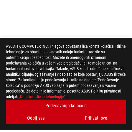
ASUSTeK COMPUTER INC. i njegova povezana lica koriste kolačiće i slične
tehnologije za obavljanje osnovnih onlajn funkcija, kao što su
autentifikacija i bezbednost. Možete ih onemogućiti izmenom
podešavanja kolačića u vašem veb-pregledaču, ali to može uticati na
funkcionalnost ovog veb-sajta. Takođe, ASUS koristi određene kolačiće za
analitiku, ciljanje/oglašavanje i video zapise koje postavljaju ASUS ili treće
strane. Za konfiguraciju podešavanja kliknite na dugme "Podešavanje
kolačića" u podnožju ASUS veb sajta ili putem podešavanja u vašem
pregledaču. Za detaljnije informacije, posetite ASUS Politiku privatnosti –
ROG
odeljak
„Kolačići i slične tehnologije“
.
podnožje
>
GEJMING MATIČNE PLOČE
>
MATIČNE PLOČE FILTER
Podešavanja kolačića
>
ROG STRIX Z490-A GAMING
GALLERY
Odbij sve
Prihvati sve
PODRŽANI NAČINI PLAĆANJA