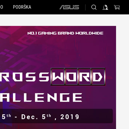
NO
PODRŠKA
ASUS
home
logo