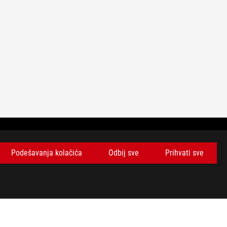
Podešavanja kolačića
Odbij sve
Prihvati sve
BUDITE U TOKU SA NAJNOVIJIM PONUDAMA!
PRIJAVITE SE
facebook
twitter
youtube