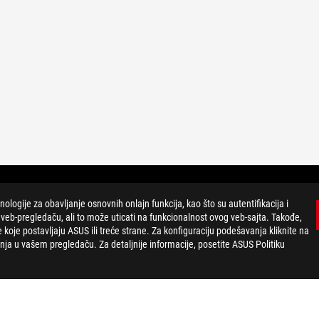
ogije za obavljanje osnovnih onlajn funkcija, kao što su autentifikacija i
-pregledaču, ali to može uticati na funkcionalnost ovog veb-sajta. Takođe,
e koje postavljaju ASUS ili treće strane. Za konfiguraciju podešavanja kliknite na
a u vašem pregledaču. Za detaljnije informacije, posetite ASUS Politiku