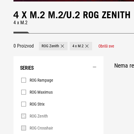
4 X M.2 M.2/U.2 ROG ZENITH
4 x M.2
0 Proizvod
ROG Zenith
4 x M.2
Obriši sve
Remove ROG Zenith
Remove 4 x M.2
Nema rez
SERIES
Series
ROG Rampage
ROG Maximus
ROG Strix
ROG Zenith
ROG Crosshair