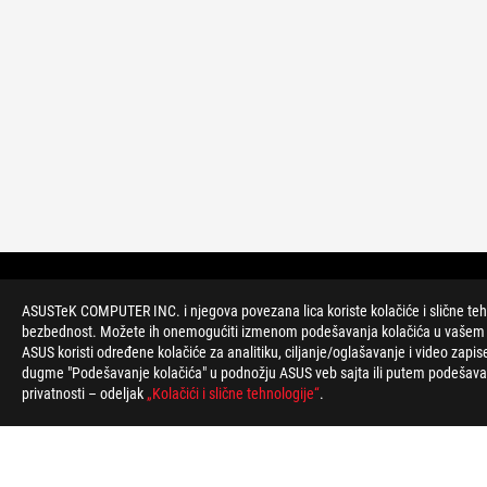
>
GEJMING MATIČNE PLOČE
>
ROG ZENITH
ASUSTeK COMPUTER INC. i njegova povezana lica koriste kolačiće i slične tehnol
bezbednost. Možete ih onemogućiti izmenom podešavanja kolačića u vašem veb
ASUS koristi određene kolačiće za analitiku, ciljanje/oglašavanje i video zapis
PODRŽANI NAČINI PLAĆANJA
dugme "Podešavanje kolačića" u podnožju ASUS veb sajta ili putem podešavanj
privatnosti – odeljak
„Kolačići i slične tehnologije“
.
O ROG-U
POČETNA
NEWSROOM