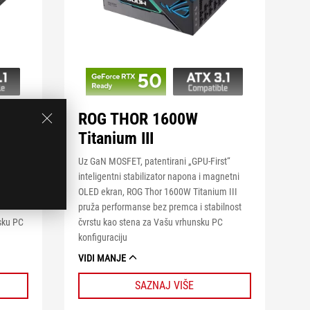
ROG THOR 1600W
Titanium III
t”
Uz GaN MOSFET, patentirani „GPU-First“
netni
inteligentni stabilizator napona i magnetni
 III
OLED ekran, ROG Thor 1600W Titanium III
pruža performanse bez premca i stabilnost
sku PC
čvrstu kao stena za Vašu vrhunsku PC
konfiguraciju
VIDI MANJE
SAZNAJ VIŠE