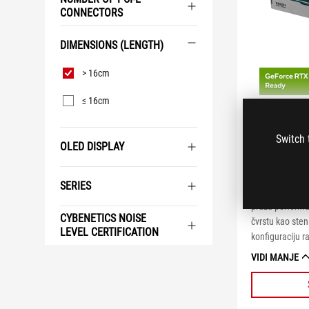
CONNECTORS
DIMENSIONS (LENGTH)
Dimensions
> 16cm
(length)
≤ 16cm
ROG Tho
Platinum 
Switch 
OLED DISPLAY
Uz GaN MOSFET,
inteligentni st
SERIES
OLED ekran, RO
pruža performa
CYBENETICS NOISE
čvrstu kao sten
LEVEL CERTIFICATION
konfiguraciju r
VIDI MANJE