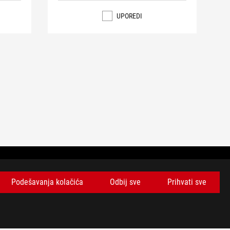
UPOREDI
Podešavanja kolačića
Odbij sve
Prihvati sve
BUDITE U TOKU SA NAJNOVIJIM PONUDAMA!
PRIJAVITE SE