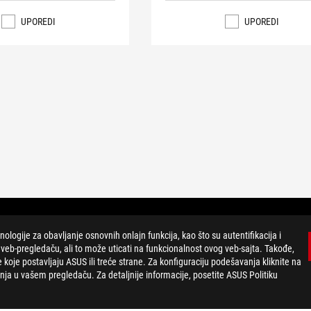
UPOREDI
UPOREDI
ogije za obavljanje osnovnih onlajn funkcija, kao što su autentifikacija i
-pregledaču, ali to može uticati na funkcionalnost ovog veb-sajta. Takođe,
e koje postavljaju ASUS ili treće strane. Za konfiguraciju podešavanja kliknite na
a u vašem pregledaču. Za detaljnije informacije, posetite ASUS Politiku