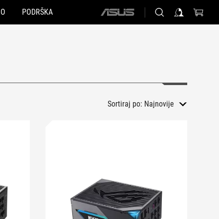
NO
PODRŠKA
ASUS
home
logo
Sortiraj po:
Najnovije