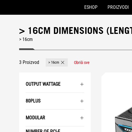
ESHOP
PROIZVODI
Accessibility links
Preskoči na sadržaj
Pomoć za pristupačnost
Preskoči na meni
ROG podnožje
> 16CM DIMENSIONS (LENG
> 16cm
3 Proizvod
> 16cm
Obriši sve
Remove > 16cm
OUTPUT WATTAGE
80PLUS
MODULAR
NUMBER OF PCI-E