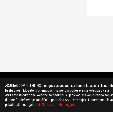
ROG
podnožje
>
GEJMING NAPAJANJA
>
NAPAJANJA FILTER
ASUSTeK COMPUTER INC. i njegova povezana lica koriste kolačiće i slične tehnol
bezbednost. Možete ih onemogućiti izmenom podešavanja kolačića u vašem veb
ASUS koristi određene kolačiće za analitiku, ciljanje/oglašavanje i video zapis
PODRŽANI NAČINI PLAĆANJA
dugme "Podešavanje kolačića" u podnožju ASUS veb sajta ili putem podešavanj
privatnosti – odeljak
„Kolačići i slične tehnologije“
.