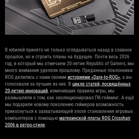
В юбилей принято не только оглядываться назад в славное
прошлое, но и строить планы на будущее. Почти весь 2026
год, в который мы отмечаем 20‑летие Republic of Gamers, мы
много внимания уделяли прошлому. Преданные поклонники
ROG делились с нами своими
историями «Dare‑to‑ROG»
, а вы
голосовали за лучшие из них. В
цикле статей, посвящённых
20‑летию инноваций
, изменивших правила игры, мы
размышляли о том, как эволюционировал ПК‑гейминг. А ещё
мы подарили новому поколению геймеров возможность
прикоснуться к захватывающей эпохе становления игровых
компьютеров с помощью
материнской платы ROG Crosshair
2006 в ретро‑стиле
.