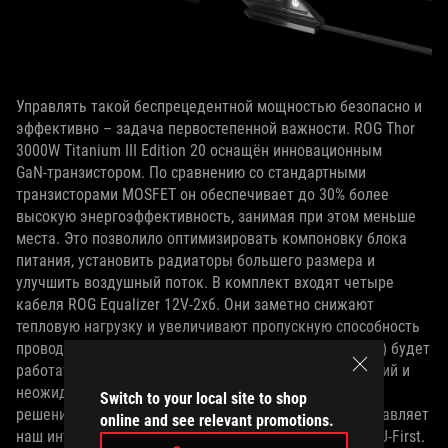
Управлять такой беспрецедентной мощностью безопасно и
эффективно – задача первостепенной важности. ROG Thor
3000W Titanium III Edition 20 оснащён инновационным
GaN‑транзистором. По сравнению со стандартными
транзисторами MOSFET он обеспечивает до 30% более
высокую энергоэффективность, занимая при этом меньше
места. Это позволило оптимизировать компоновку блока
питания, установить радиаторы большего размера и
улучшить воздушный поток. В комплект входят четыре
кабеля ROG Equalizer 12V‑2x6. Они заметно снижают
тепловую нагрузку и увеличивают пропускную способность
проводов, так что ваша видеокарта (или видеокарты!) будет
работать безопасно и стабильно – без предупреждений и
неожиданных отключений, которыми иногда грешат
Switch to your local site to shop
решения конкурентов. Еще один уровень защиты добавляет
online and see relevant promotions.
наш интеллектуальный стабилизатор напряжения GPU‑First.