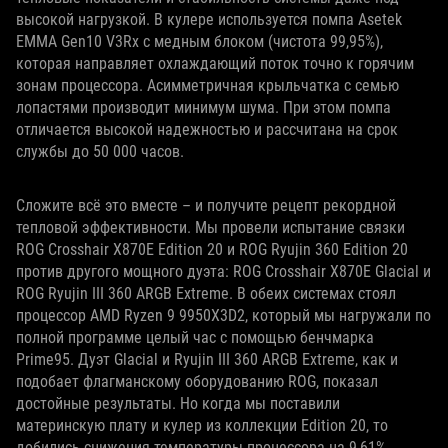
высокой нагрузкой. В кулере используется помпа Asetek
EMMA Gen10 V3Rx с медным блоком (чистота 99,95%),
которая направляет охлаждающий поток точно к горячим
зонам процессора. Асимметричная крыльчатка с семью
лопастями производит минимум шума. При этом помпа
отличается высокой надежностью и рассчитана на срок
службы до 50 000 часов.
Сложите всё это вместе – и получите рецепт рекордной
тепловой эффективности. Мы провели испытание связки
ROG Crosshair X870E Edition 20 и ROG Ryujin 360 Edition 20
против другого мощного дуэта: ROG Crosshair X870E Glacial и
ROG Ryujin III 360 ARGB Extreme. В обеих системах стоял
процессор AMD Ryzen 9 9950X3D2, который мы нагружали по
полной программе целый час с помощью бенчмарка
Prime95. Дуэт Glacial и Ryujin III 360 ARGB Extreme, как и
подобает флагманскому оборудованию ROG, показал
достойные результаты. Но когда мы поставили
материнскую плату и кулер из коллекции Edition 20, то
добились снижения температуры процессора на 9,61%,