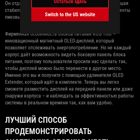
Остаться здесь
Он отдаёт приоритет потребностям видеокарты, повышая
стабильность напряжения на невероятные 45% в моменты
Switch to the US website
пиковых игровых нагрузок и экстремального разгона.
Фирменная особенность блоков питания ROG Thor –
инновационный магнитный OLED‑дисплей, который
позволяет отслеживать энергопотребление. Но не каждый
корпус даёт возможность видеть боковую панель блока
питания, поэтому пользователи просили нас сделать так,
чтобы дисплей можно было перенести в другое место.
Именно это вы и получите с помощью удлинителя OLED
Extender, который идёт в комплекте. Теперь вы легко
сможете разместить дисплей на передней панели или даже
снаружи корпуса – и наблюдать за эффективностью работы
системы в реальном времени так, как вам удобно.
ЛУЧШИЙ СПОСОБ
ПРОДЕМОНСТРИРОВАТЬ