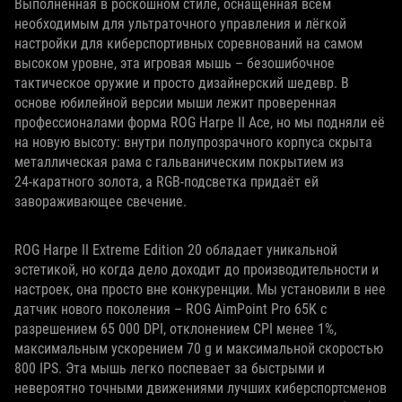
Выполненная в роскошном стиле, оснащённая всем
необходимым для ультраточного управления и лёгкой
настройки для киберспортивных соревнований на самом
высоком уровне, эта игровая мышь – безошибочное
тактическое оружие и просто дизайнерский шедевр. В
основе юбилейной версии мыши лежит проверенная
профессионалами форма ROG Harpe II Ace, но мы подняли её
на новую высоту: внутри полупрозрачного корпуса скрыта
металлическая рама с гальваническим покрытием из
24‑каратного золота, а RGB‑подсветка придаёт ей
завораживающее свечение.
ROG Harpe II Extreme Edition 20 обладает уникальной
эстетикой, но когда дело доходит до производительности и
настроек, она просто вне конкуренции. Мы установили в нее
датчик нового поколения – ROG AimPoint Pro 65K с
разрешением 65 000 DPI, отклонением CPI менее 1%,
максимальным ускорением 70 g и максимальной скоростью
800 IPS. Эта мышь легко поспевает за быстрыми и
невероятно точными движениями лучших киберспортсменов