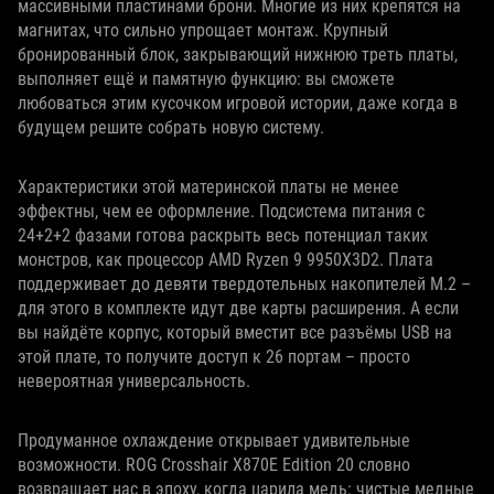
массивными пластинами брони. Многие из них крепятся на
магнитах, что сильно упрощает монтаж. Крупный
бронированный блок, закрывающий нижнюю треть платы,
выполняет ещё и памятную функцию: вы сможете
любоваться этим кусочком игровой истории, даже когда в
будущем решите собрать новую систему.
Характеристики этой материнской платы не менее
эффектны, чем ее оформление. Подсистема питания с
24+2+2 фазами готова раскрыть весь потенциал таких
монстров, как процессор AMD Ryzen 9 9950X3D2. Плата
поддерживает до девяти твердотельных накопителей M.2 –
для этого в комплекте идут две карты расширения. А если
вы найдёте корпус, который вместит все разъёмы USB на
этой плате, то получите доступ к 26 портам – просто
невероятная универсальность.
Продуманное охлаждение открывает удивительные
возможности. ROG Crosshair X870E Edition 20 словно
возвращает нас в эпоху, когда царила медь: чистые медные